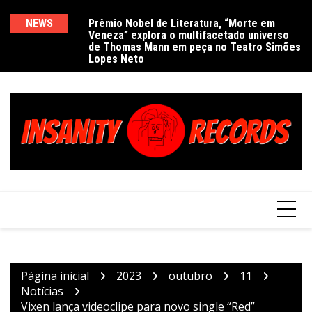
Ir
para
NEWS
Prêmio Nobel de Literatura, “Morte em
De
Veneza” explora o multifacetado universo
e
o
de Thomas Mann em peça no Teatro Simões
conteúdo
Lopes Neto
Página inicial
2023
outubro
11
Notícias
Vixen lança videoclipe para novo single “Red”