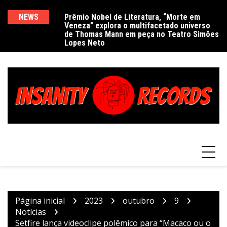
Ir
para
NEWS
Prêmio Nobel de Literatura, “Morte em
De
Veneza” explora o multifacetado universo
e
o
de Thomas Mann em peça no Teatro Simões
conteúdo
Lopes Neto
Página inicial
2023
outubro
9
Notícias
Setfire lança videoclipe polêmico para “Macaco ou o