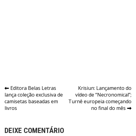
Navegação
Editora Belas Letras
Krisiun: Lançamento do
lança coleção exclusiva de
vídeo de “Necronomical”;
de
camisetas baseadas em
Turnê europeia começando
Post
livros
no final do mês
DEIXE COMENTÁRIO