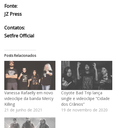
Fonte:
JZ Press
Contatos:
Setfire Official
Posts Relacionados
Vanessa Rafaelly em novo
Coyote Bad Trip lança
videoclipe da banda Mercy
single e videoclipe “Cidade
Killing
dos Crânios”
21 de junho de 2021
19 de novembro de 2020