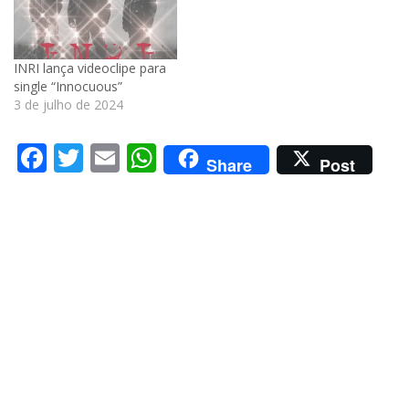
INRI lança videoclipe para
single “Innocuous”
3 de julho de 2024
Facebook
Twitter
Email
WhatsApp
Share
Post