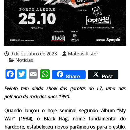
9 de outubro de 2023
Mateus Rister
Notícias
Facebook
Twitter
Email
WhatsApp
Share
Post
Evento tem ainda show das garotas do L7, uma das
potência do rock dos anos 1990.
Quando lançou o hoje seminal segundo álbum “My
War” (1984), o Black Flag, nome fundamental do
hardcore, estabeleceu novos parâmetros para o estilo.