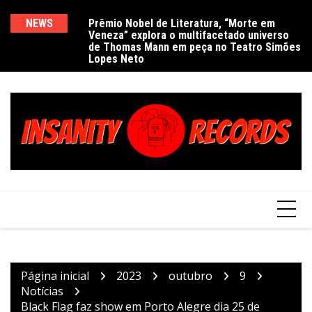
Ir
para
NEWS
Prêmio Nobel de Literatura, “Morte em
De
Veneza” explora o multifacetado universo
e
o
de Thomas Mann em peça no Teatro Simões
conteúdo
Lopes Neto
Página inicial
2023
outubro
9
Notícias
Black Flag faz show em Porto Alegre dia 25 de