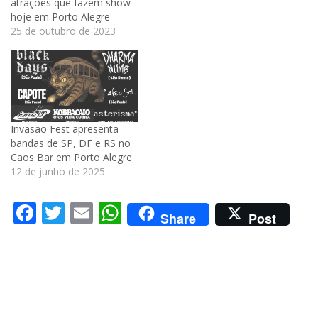
atrações que fazem show
hoje em Porto Alegre
25 de outubro de 2023
Invasão Fest apresenta
bandas de SP, DF e RS no
Caos Bar em Porto Alegre
12 de junho de 2025
Facebook
Twitter
Email
WhatsApp
Share
Post