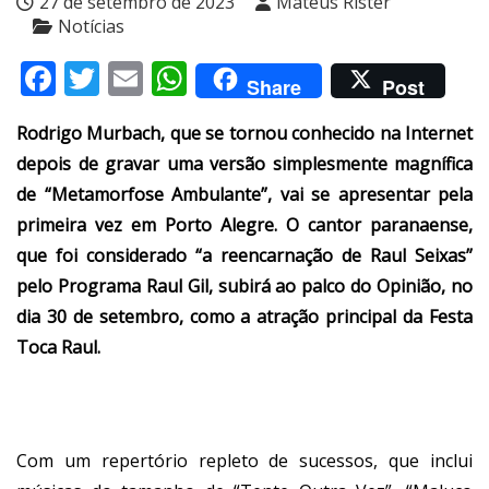
27 de setembro de 2023
Mateus Rister
Notícias
Facebook
Twitter
Email
WhatsApp
Share
Post
Rodrigo Murbach, que se tornou conhecido na Internet
depois de gravar uma versão simplesmente magnífica
de “Metamorfose Ambulante”, vai se apresentar pela
primeira vez em Porto Alegre. O cantor paranaense,
que foi considerado “a reencarnação de Raul Seixas”
pelo Programa Raul Gil, subirá ao palco do Opinião, no
dia 30 de setembro, como a atração principal da Festa
Toca Raul.
Com um repertório repleto de sucessos, que inclui