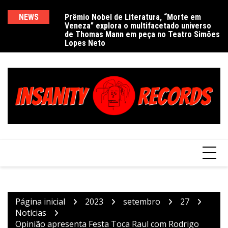
Ir
para
NEWS
Prêmio Nobel de Literatura, “Morte em
De
Veneza” explora o multifacetado universo
e
o
de Thomas Mann em peça no Teatro Simões
conteúdo
Lopes Neto
Página inicial
2023
setembro
27
Notícias
Opinião apresenta Festa Toca Raul com Rodrigo