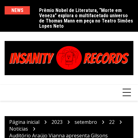
Ir
para
NEWS
Prêmio Nobel de Literatura, “Morte em
De
Veneza” explora o multifacetado universo
e
o
de Thomas Mann em peça no Teatro Simões
conteúdo
Lopes Neto
Página inicial
2023
setembro
22
Notícias
Auditório Araújo Vianna apresenta Gilsons