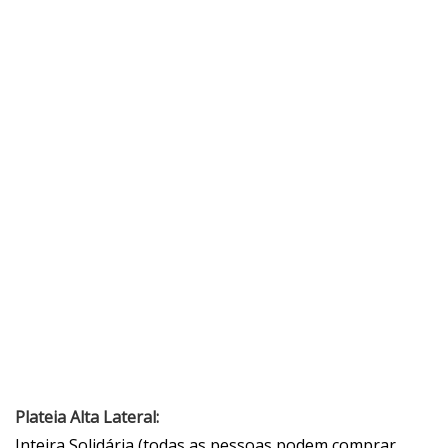
Plateia Alta Lateral:
Inteira Solidária (todas as pessoas podem comprar