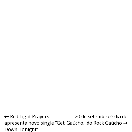
Navegação
Red Light Prayers
20 de setembro é dia do
apresenta novo single “Get
Gaúcho…do Rock Gaúcho
de
Down Tonight”