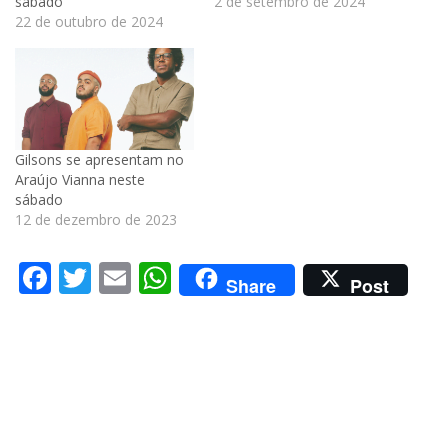
sábado
2 de setembro de 2024
22 de outubro de 2024
Gilsons se apresentam no
Araújo Vianna neste
sábado
12 de dezembro de 2023
Facebook
Twitter
Email
WhatsApp
Share
Post