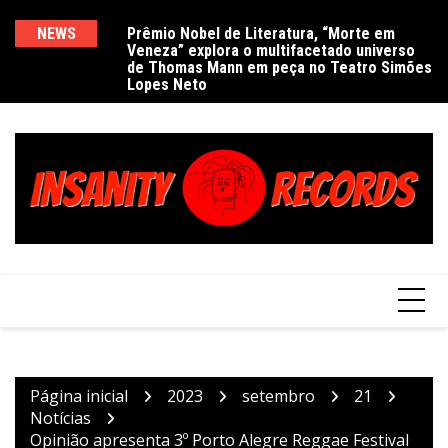
Ir
para
NEWS
Prêmio Nobel de Literatura, “Morte em
De
Veneza” explora o multifacetado universo
e
o
de Thomas Mann em peça no Teatro Simões
conteúdo
Lopes Neto
Página inicial
2023
setembro
21
Notícias
Opinião apresenta 3º Porto Alegre Reggae Festival