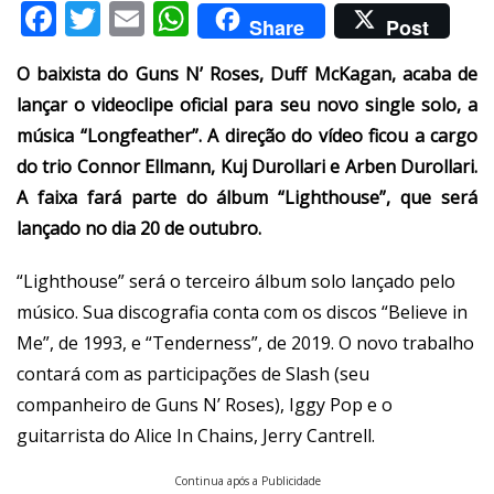
Facebook
Twitter
Email
WhatsApp
Share
Post
O baixista do Guns N’ Roses, Duff McKagan, acaba de
lançar o videoclipe oficial para seu novo single solo, a
música “Longfeather”. A direção do vídeo ficou a cargo
do trio Connor Ellmann, Kuj Durollari e Arben Durollari.
A faixa fará parte do álbum “Lighthouse”, que será
lançado no dia 20 de outubro.
“Lighthouse” será o terceiro álbum solo lançado pelo
músico. Sua discografia conta com os discos “Believe in
Me”, de 1993, e “Tenderness”, de 2019. O novo trabalho
contará com as participações de Slash (seu
companheiro de Guns N’ Roses), Iggy Pop e o
guitarrista do Alice In Chains, Jerry Cantrell.
Continua após a Publicidade