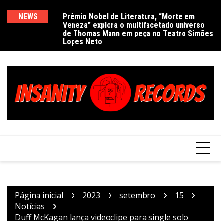
Ir
para
NEWS
Prêmio Nobel de Literatura, “Morte em
De
Veneza” explora o multifacetado universo
e
o
de Thomas Mann em peça no Teatro Simões
conteúdo
Lopes Neto
Página inicial
2023
setembro
15
Notícias
Duff McKagan lança videoclipe para single solo