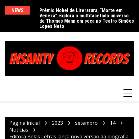
Ir
para
NEWS
Prêmio Nobel de Literatura, “Morte em
De
Veneza” explora o multifacetado universo
e
o
de Thomas Mann em peça no Teatro Simões
conteúdo
Lopes Neto
Página inicial
2023
setembro
14
Notícias
Editora Belas Letras lança nova versão da biografia