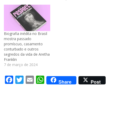
Biografia inédita no Brasil
mostra passado
promíscuo, casamento
conturbado e outros
segredos da vida de Aretha
Franklin
7 de março de 2024
Facebook
Twitter
Email
WhatsApp
Share
Post