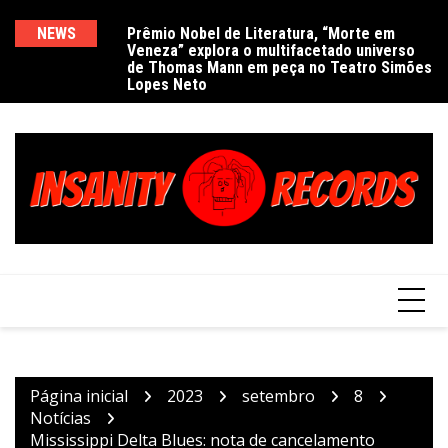
Ir
para
NEWS
Prêmio Nobel de Literatura, “Morte em
De
Veneza” explora o multifacetado universo
e
o
de Thomas Mann em peça no Teatro Simões
conteúdo
Lopes Neto
Página inicial
2023
setembro
8
Notícias
Mississippi Delta Blues: nota de cancelamento