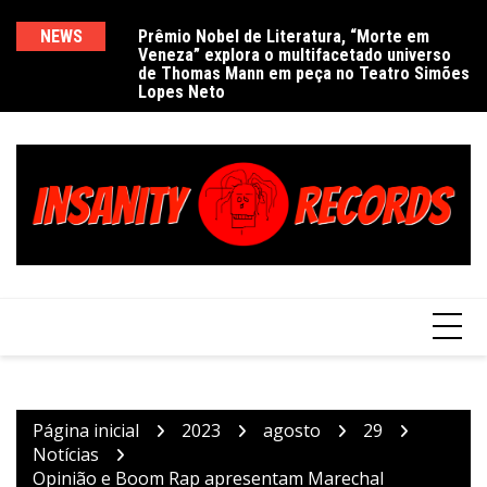
Ir
para
NEWS
Prêmio Nobel de Literatura, “Morte em
De
Veneza” explora o multifacetado universo
e
o
de Thomas Mann em peça no Teatro Simões
conteúdo
Lopes Neto
Página inicial
2023
agosto
29
Notícias
Opinião e Boom Rap apresentam Marechal