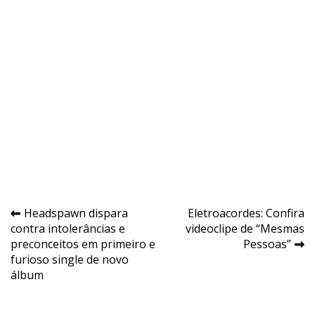
Navegação
Headspawn dispara
Eletroacordes: Confira
contra intolerâncias e
videoclipe de “Mesmas
de
preconceitos em primeiro e
Pessoas”
Post
furioso single de novo
álbum