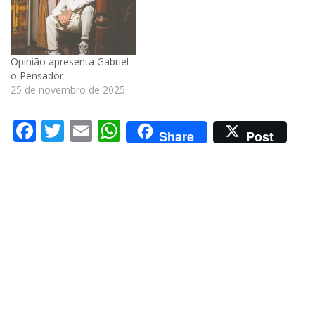
Opinião apresenta Gabriel
o Pensador
25 de novembro de 2025
Facebook
Twitter
Email
WhatsApp
Share
Post