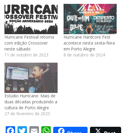
Hurricane Festival retorna
Hurricane Hardcore Fest
com edição Crossover
acontece nesta sexta-feira
neste sábado
em Porto Alegre
11 de outubro de 2023
8 de outubro de 2024
Estúdio Hurricane: Mais de
duas décadas produzindo a
cultura de Porto Alegre
27 de fevereiro de 2025
Facebook
Twitter
Email
WhatsApp