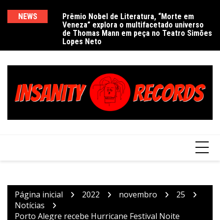
Ir
para
NEWS
Prêmio Nobel de Literatura, “Morte em
De
Veneza” explora o multifacetado universo
e
o
de Thomas Mann em peça no Teatro Simões
conteúdo
Lopes Neto
Página inicial
2022
novembro
25
Notícias
Porto Alegre recebe Hurricane Festival Noite