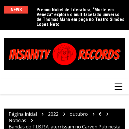
Ir
para
NEWS
Prêmio Nobel de Literatura, “Morte em
De
Veneza” explora o multifacetado universo
e
o
de Thomas Mann em peça no Teatro Simões
conteúdo
Lopes Neto
Página inicial
2022
outubro
6
Notícias
Bandas do F.I.B.R.A. aterrissam no Carven Pub nesta