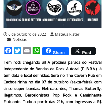
6 de outubro de 2022
Mateus Rister
Notícias
Facebook
Twitter
Email
WhatsApp
Share
Post
Tem rock chegando aí! A próxima parada do Festival
Independente de Bandas de Rock Autoral (F.I.B.R.A.) já
tem data e local definidos. Será no The Cavern Pub em
Cachoeirinha no dia 07 de outubro (sexta-feira), com
cinco super bandas: Eletroacordes, Thomas Butterfly,
Ilegítimos, Barcelonistas Pop Rock e Caminhante
Flutuante. Tudo a partir das 21h, com ingressos a R$