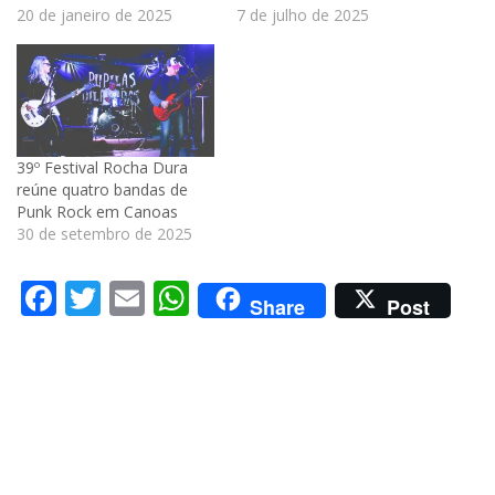
20 de janeiro de 2025
7 de julho de 2025
39º Festival Rocha Dura
reúne quatro bandas de
Punk Rock em Canoas
30 de setembro de 2025
Facebook
Twitter
Email
WhatsApp
Share
Post