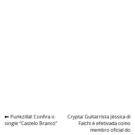
Navegação
Punkzilla!: Confira o
Crypta: Guitarrista Jéssica di
single “Castelo Branco”
Falchi é efetivada como
de
membro oficial do