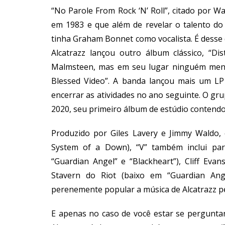
“No Parole From Rock ‘N’ Roll”, citado por Wal
em 1983 e que além de revelar o talento d
tinha Graham Bonnet como vocalista. É desse d
Alcatrazz lançou outro álbum clássico, “D
Malmsteen, mas em seu lugar ninguém meno
Blessed Video”. A banda lançou mais um LP
encerrar as atividades no ano seguinte. O gr
2020, seu primeiro álbum de estúdio contendo
Produzido por Giles Lavery e Jimmy Waldo, 
System of a Down), “V” também inclui part
“Guardian Angel” e “Blackheart”), Cliff Ev
Stavern do Riot (baixo em “Guardian Ange
perenemente popular a música de Alcatrazz p
E apenas no caso de você estar se perguntan