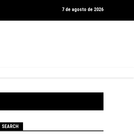
7 de agosto de 2026
os de Hamilton celebra 30 anos de estrada com show no Gravador
SEARCH