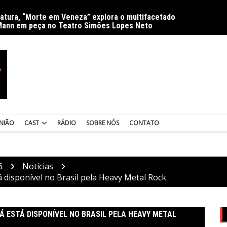
ratura, “Morte em Veneza” explora o multifacetado
Delíri
Mann em peça no Teatro Simões Lopes Neto
NIÃO
CAST
RÁDIO
SOBRE NÓS
CONTATO
6
Notícias
tá disponível no Brasil pela Heavy Metal Rock
Á ESTÁ DISPONÍVEL NO BRASIL PELA HEAVY METAL