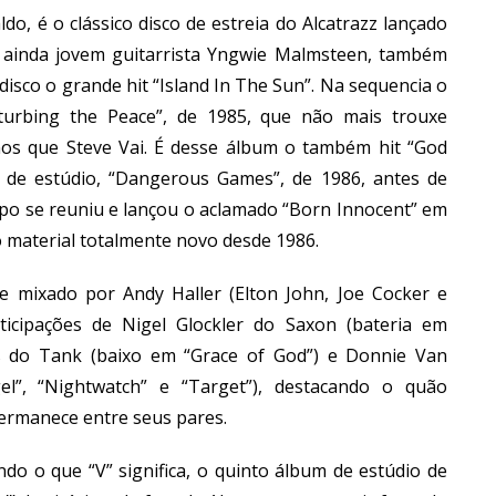
do, é o clássico disco de estreia do Alcatrazz lançado
o ainda jovem guitarrista Yngwie Malmsteen, também
isco o grande hit “Island In The Sun”. Na sequencia o
isturbing the Peace”, de 1985, que não mais trouxe
s que Steve Vai. É desse álbum o também hit “God
 de estúdio, “Dangerous Games”, de 1986, antes de
upo se reuniu e lançou o aclamado “Born Innocent” em
 material totalmente novo desde 1986.
e mixado por Andy Haller (Elton John, Joe Cocker e
icipações de Nigel Glockler do Saxon (bateria em
ans do Tank (baixo em “Grace of God”) e Donnie Van
l”, “Nightwatch” e “Target”), destacando o quão
ermanece entre seus pares.
do o que “V” significa, o quinto álbum de estúdio de