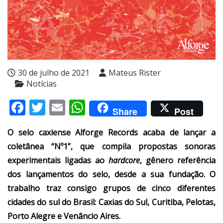
30 de julho de 2021
Mateus Rister
Notícias
Facebook
Twitter
Email
WhatsApp
Share
Post
O selo caxiense Alforge Records acaba de lançar a
coletânea “Nº1”, que compila propostas sonoras
experimentais ligadas ao
hardcore
, gênero referência
dos lançamentos do selo, desde a sua fundação. O
trabalho traz consigo grupos de cinco diferentes
cidades do sul do Brasil: Caxias do Sul, Curitiba, Pelotas,
Porto Alegre e Venâncio Aires.