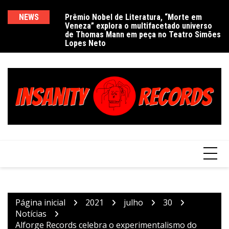
Ir
para
NEWS
Prêmio Nobel de Literatura, “Morte em
De
Veneza” explora o multifacetado universo
e
o
de Thomas Mann em peça no Teatro Simões
conteúdo
Lopes Neto
Página inicial
2021
julho
30
Notícias
Alforge Records celebra o experimentalismo do