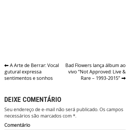
Navegação
A Arte de Berrar: Vocal
Bad Flowers lança álbum ao
gutural expressa
vivo “Not Approved: Live &
de
sentimentos e sonhos
Rare – 1993-2015”
Post
DEIXE COMENTÁRIO
Seu endereço de e-mail não será publicado. Os campos
necessários são marcados com *.
Comentário