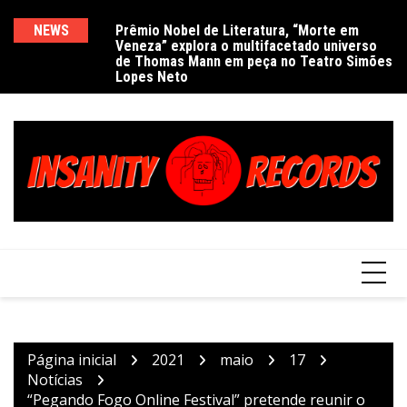
Ir
para
NEWS
Prêmio Nobel de Literatura, “Morte em
De
Veneza” explora o multifacetado universo
e
o
de Thomas Mann em peça no Teatro Simões
conteúdo
Lopes Neto
Página inicial
2021
maio
17
Notícias
“Pegando Fogo Online Festival” pretende reunir o