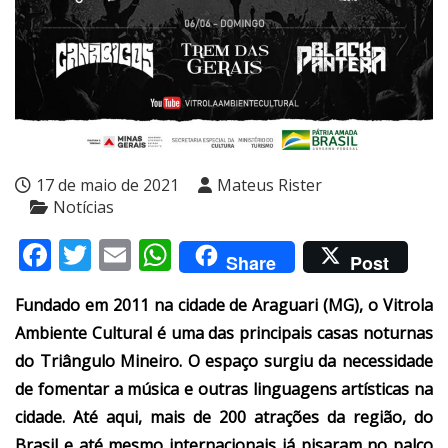
17 de maio de 2021
Mateus Rister
Notícias
Facebook
Twitter
Email
WhatsApp
Share
Post
Fundado em 2011 na cidade de Araguari (MG), o Vitrola
Ambiente Cultural é uma das principais casas noturnas
do Triângulo Mineiro. O espaço surgiu da necessidade
de fomentar a música e outras linguagens artísticas na
cidade. Até aqui, mais de 200 atrações da região, do
Brasil e até mesmo internacionais já pisaram no palco