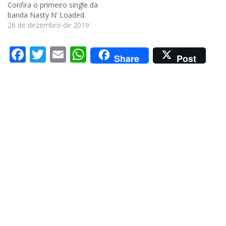
Confira o primeiro single da
banda Nasty N’ Loaded
26 de dezembro de 2019
Facebook
Twitter
Email
WhatsApp
Share
Post