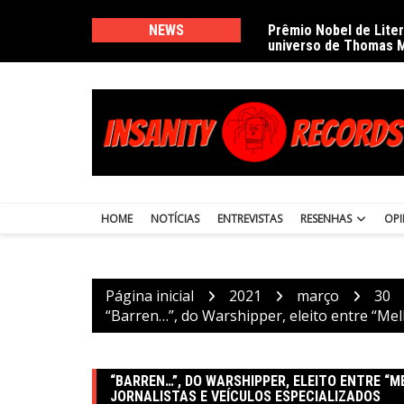
Ir
para
NEWS
Prêmio Nobel de Lite
universo de Thomas 
o
conteúdo
HOME
NOTÍCIAS
ENTREVISTAS
RESENHAS
OPI
Página inicial
2021
março
30
“Barren…”, do Warshipper, eleito entre “Mel
“BARREN…”, DO WARSHIPPER, ELEITO ENTRE “
JORNALISTAS E VEÍCULOS ESPECIALIZADOS