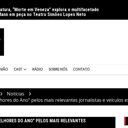
ratura, “Morte em Veneza” explora o multifacetado
Delíri
Mann em peça no Teatro Simões Lopes Neto
NIÃO
CAST
RÁDIO
SOBRE NÓS
CONTATO
Notícias
hores do Ano” pelos mais relevantes jornalistas e veículos e
MELHORES DO ANO” PELOS MAIS RELEVANTES