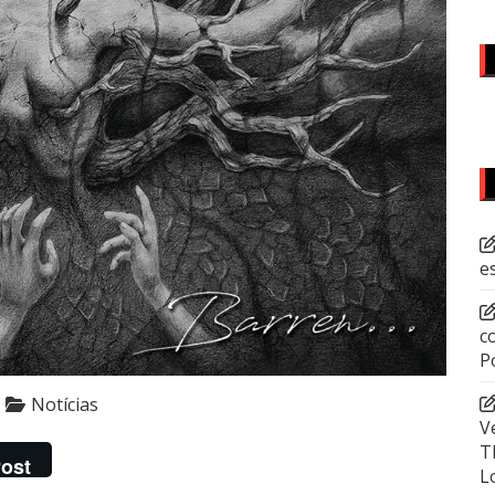
e
c
P
Notícias
V
T
ost
L