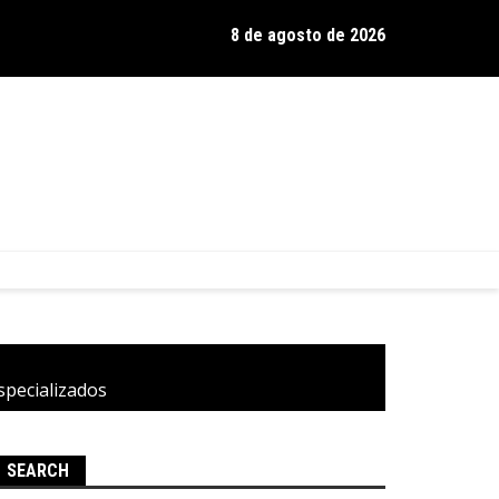
8 de agosto de 2026
os de Hamilton celebra 30 anos de estrada com show no Gravador
specializados
SEARCH