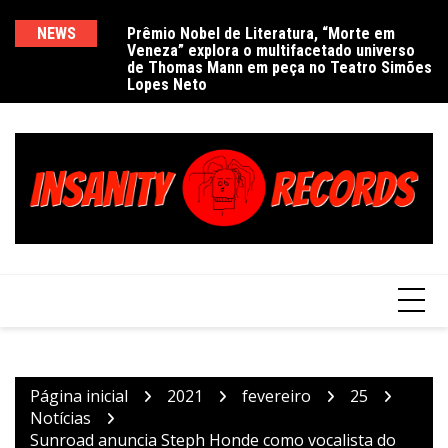
Ir
para
NEWS
Prêmio Nobel de Literatura, “Morte em
De
Veneza” explora o multifacetado universo
e
o
de Thomas Mann em peça no Teatro Simões
conteúdo
Lopes Neto
Página inicial
2021
fevereiro
25
Notícias
Sunroad anuncia Steph Honde como vocalista do