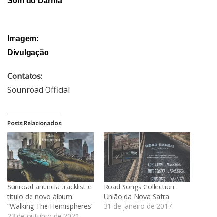
Som do Darma
Imagem:
Divulgação
Contatos:
Sounroad Official
Posts Relacionados
Sunroad anuncia tracklist e
Road Songs Collection:
título de novo álbum:
União da Nova Safra
“Walking The Hemispheres”
31 de janeiro de 2017
23 de outubro de 2020