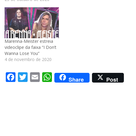
Marenna-Meister estreia
videoclipe da faixa “I Don’t
Wanna Lose You”
4 de novembro de 2020
Facebook
Twitter
Email
WhatsApp
Share
Post