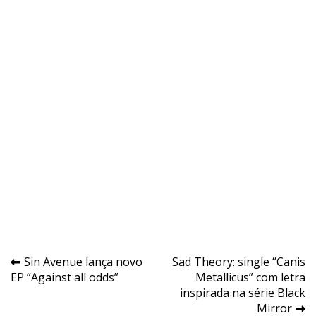
Navegação
Sin Avenue lança novo
Sad Theory: single “Canis
EP “Against all odds”
Metallicus” com letra
de
inspirada na série Black
Post
Mirror