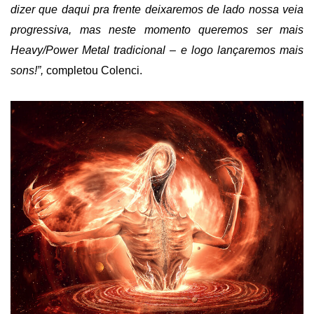
dizer que daqui pra frente deixaremos de lado nossa veia
progressiva, mas neste momento queremos ser mais
H
eavy/
P
ower
M
etal tradicional – e logo lançaremos mais
sons!”,
completou Colenci.