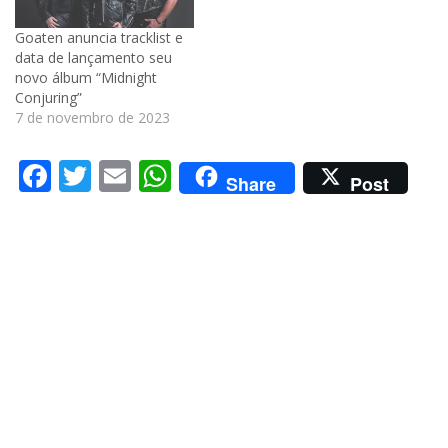
Goaten anuncia tracklist e
data de lançamento seu
novo álbum “Midnight
Conjuring”
7 de novembro de 2023
Facebook
Twitter
Email
WhatsApp
Share
Post