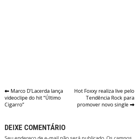
Navegação
Marco D’Lacerda lança
Hot Foxxy realiza live pelo
videoclipe do hit “Último
Tendência Rock para
de
Cigarro”
promover novo single
Post
DEIXE COMENTÁRIO
Seu endereço de e-mail não será publicado. Os campos