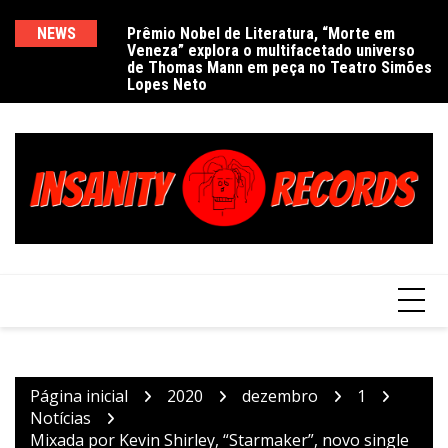
Ir
para
NEWS
Prêmio Nobel de Literatura, “Morte em
De
Veneza” explora o multifacetado universo
e
o
de Thomas Mann em peça no Teatro Simões
conteúdo
Lopes Neto
Página inicial
2020
dezembro
1
Notícias
Mixada por Kevin Shirley, “Starmaker”, novo single