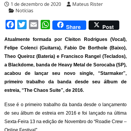
1 de dezembro de 2020
Mateus Rister
Notícias
Facebook
Twitter
Email
WhatsApp
Share
Post
Atualmente formada por Cleiton Rodrigues (Vocal),
Felipe Colenci (Guitarra), Fabio De Borthole (Baixo),
Theo Queiroz (Bateria) e Francisco Rangel (Teclados),
a Blackdome, banda de Heavy Metal de Sorocaba (SP)
,
acabou de lançar seu novo single, “Starmaker”,
primeiro trabalho da banda desde seu álbum de
estreia, “The Chaos Suite”, de 2016.
Esse é o primeiro trabalho da banda desde o lançamento
de seu álbum de estreia em 2016 e foi lançado na última
Sexta-Feira 13 na edição de Novembro do “Roadie Crew –
Online Festival”.