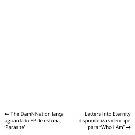
Navegação
The DamNNation lança
Letters Into Eternity
aguardado EP de estreia,
disponibiliza videoclipe
de
‘Parasite’
para “Who I Am”