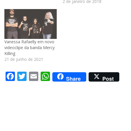
2 de janeiro de 2018
Vanessa Rafaelly em novo
videoclipe da banda Mercy
Killing
21 de junho de 2021
Facebook
Twitter
Email
WhatsApp
Share
Post