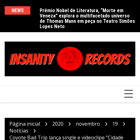
Ir
para
NEWS
Prêmio Nobel de Literatura, “Morte em
De
Veneza” explora o multifacetado universo
e
o
de Thomas Mann em peça no Teatro Simões
conteúdo
Lopes Neto
Página inicial
2020
novembro
19
Notícias
Coyote Bad Trip lança single e videoclipe “Cidade