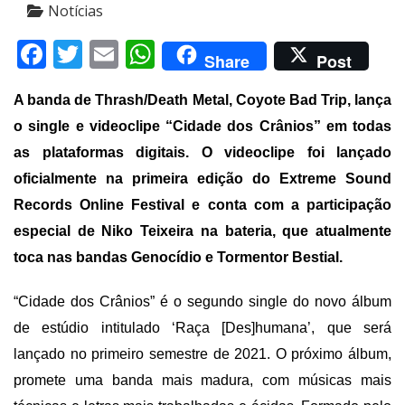
Notícias
Facebook
Twitter
Email
WhatsApp
Share
Post
A banda de Thrash/Death Metal,
Coyote Bad Trip
, lança
o single e videoclipe “Cidade dos Crânios” em todas
as plataformas digitais. O videoclipe foi lançado
oficialmente na primeira edição do
Extreme Sound
Records Online Festival
e
conta com a participação
especial de Niko Teixeira na bateria, que atualmente
toca nas bandas Genocídio
e
Tormentor Bestial.
“Cidade dos Crânios” é o segundo single do novo álbum
de estúdio intitulado ‘Raça [Des]humana’, que será
lançado no primeiro semestre de 2021. O próximo álbum,
promete uma banda mais madura, com músicas mais