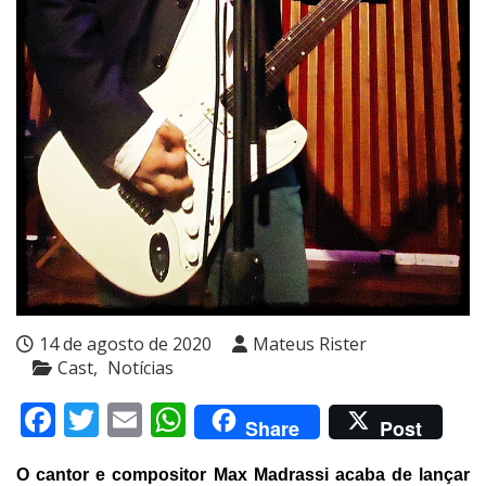
14 de agosto de 2020
Mateus Rister
Cast
Notícias
Facebook
Twitter
Email
WhatsApp
Share
Post
O cantor e compositor Max Madrassi acaba de lançar