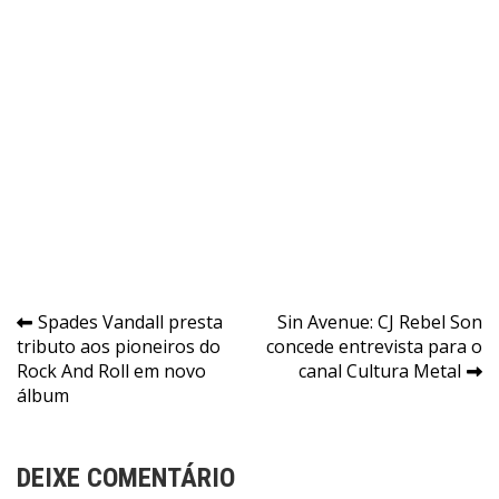
Navegação
Spades Vandall presta
Sin Avenue: CJ Rebel Son
tributo aos pioneiros do
concede entrevista para o
de
Rock And Roll em novo
canal Cultura Metal
Post
álbum
DEIXE COMENTÁRIO