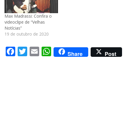
Max Madrassi: Confira o
videoclipe de “Velhas
Notícias”
19 de outubro de 2020
Facebook
Twitter
Email
WhatsApp
Share
Post