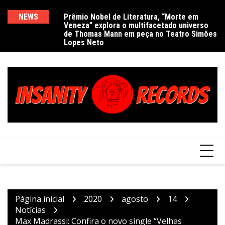
Ir
para
NEWS
Prêmio Nobel de Literatura, “Morte em
De
Veneza” explora o multifacetado universo
e
o
de Thomas Mann em peça no Teatro Simões
conteúdo
Lopes Neto
Página inicial
2020
agosto
14
Notícias
Max Madrassi: Confira o novo single “Velhas