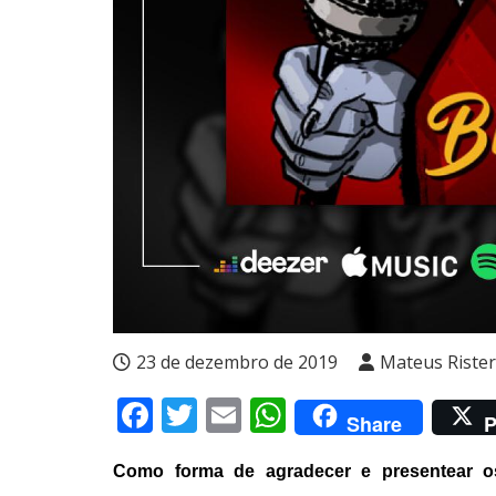
23 de dezembro de 2019
Mateus Rister
Facebook
Twitter
Email
WhatsApp
Share
P
Como forma de agradecer e presentear o