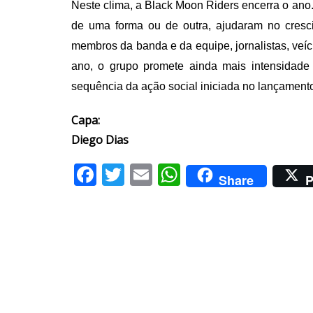
Neste clima, a Black Moon Riders encerra o an
de uma forma ou de outra, ajudaram no cres
membros da banda e da equipe, jornalistas, veí
ano, o grupo promete ainda mais intensidade
sequência da ação social iniciada no lançament
Capa:
Diego Dias
Facebook
Twitter
Email
WhatsApp
Share
P