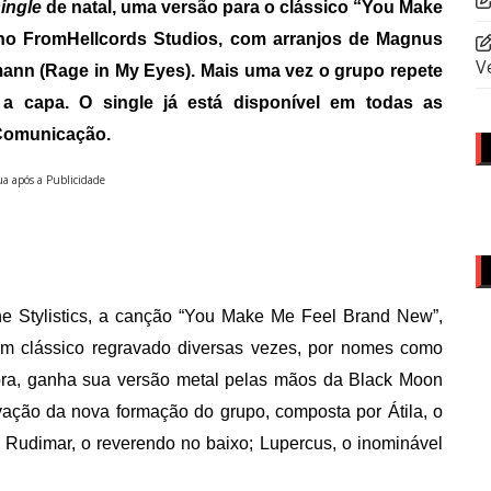
ingle
de natal, uma versão para o clássico “You Make
no FromHellcords Studios, com arranjos de Magnus
V
ann (Rage in My Eyes). Mais uma vez o grupo repete
 a capa. O single já está disponível em todas as
t Comunicação.
a após a Publicidade
e Stylistics,
a canção
“You Make Me Feel Brand New”,
um clássico
regravado diversas vezes, por nomes como
ora, ganha sua versão metal pelas mãos da Black Moon
avação da
nova
formação do grupo, compost
a
por Átila, o
a; Rudimar, o reverendo no baixo; Lupercus, o inominável