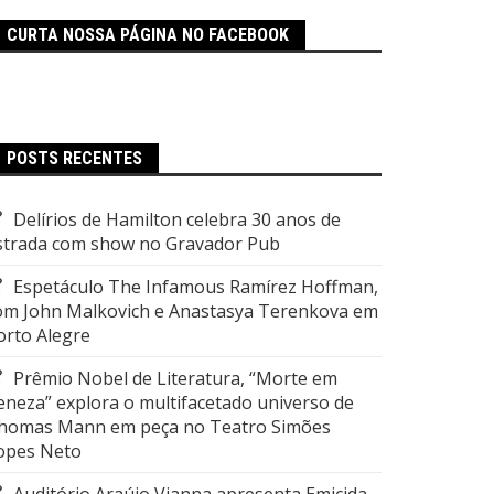
CURTA NOSSA PÁGINA NO FACEBOOK
POSTS RECENTES
Delírios de Hamilton celebra 30 anos de
strada com show no Gravador Pub
Espetáculo The Infamous Ramírez Hoffman,
om John Malkovich e Anastasya Terenkova em
orto Alegre
Prêmio Nobel de Literatura, “Morte em
eneza” explora o multifacetado universo de
homas Mann em peça no Teatro Simões
opes Neto
Auditório Araújo Vianna apresenta Emicida