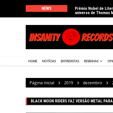
Ir
para
NEWS
Prêmio Nobel de Lite
universo de Thomas 
o
conteúdo
HOME
NOTÍCIAS
ENTREVISTAS
RESENHAS
OPI
Página inicial
2019
dezembro
BLACK MOON RIDERS FAZ VERSÃO METAL PARA