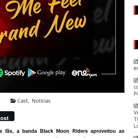
e
c
P
Cast
Notícias
V
ost
T
L
s fãs, a banda Black Moon Riders aproveitou as