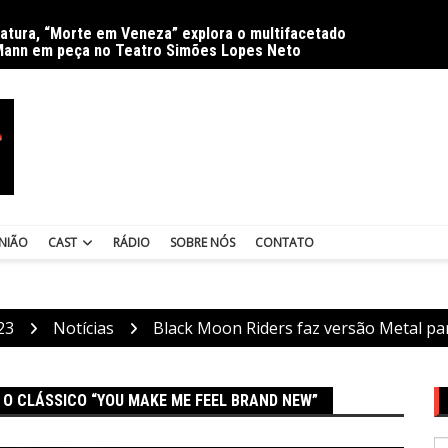
ratura, “Morte em Veneza” explora o multifacetado
Delíri
Mann em peça no Teatro Simões Lopes Neto
NIÃO
CAST
RÁDIO
SOBRE NÓS
CONTATO
23
Notícias
Black Moon Riders faz versão Metal pa
 O CLÁSSICO “YOU MAKE ME FEEL BRAND NEW”