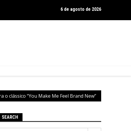
6 de agosto de 2026
os de Hamilton celebra 30 anos de estrada com show no Gravador
ra o clássico “You Make Me Feel Brand New”
SEARCH
Pesquisar