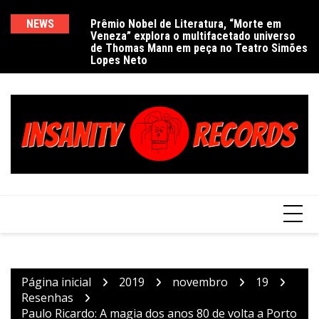
Ir
para
NEWS
Prêmio Nobel de Literatura, “Morte em
De
Veneza” explora o multifacetado universo
e
o
de Thomas Mann em peça no Teatro Simões
conteúdo
Lopes Neto
Página inicial
2019
novembro
19
Resenhas
Paulo Ricardo: A magia dos anos 80 de volta a Porto