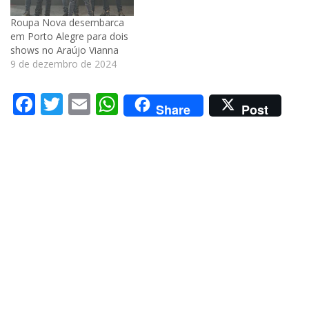
Roupa Nova desembarca
em Porto Alegre para dois
shows no Araújo Vianna
9 de dezembro de 2024
Facebook
Twitter
Email
WhatsApp
Share
Post