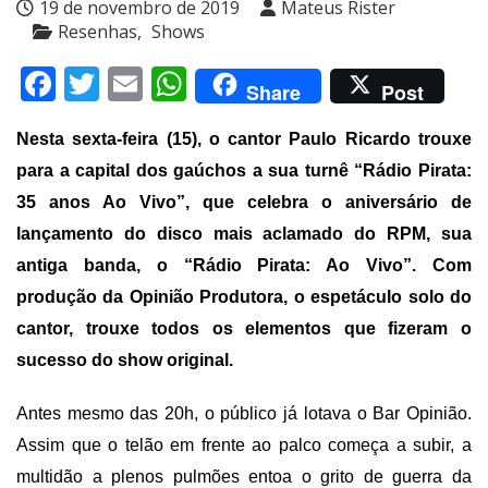
19 de novembro de 2019
Mateus Rister
Resenhas
Shows
Facebook
Twitter
Email
WhatsApp
Share
Post
Nesta sexta-feira (15), o cantor Paulo Ricardo trouxe
para a capital dos gaúchos a sua turnê “Rádio Pirata:
35 anos Ao Vivo”, que celebra o aniversário de
lançamento do disco mais aclamado do RPM, sua
antiga banda, o “Rádio Pirata: Ao Vivo”. Com
produção da Opinião Produtora, o espetáculo solo do
cantor, trouxe todos os elementos que fizeram o
sucesso do show original.
Antes mesmo das 20h, o público já lotava o Bar Opinião.
Assim que o telão em frente ao palco começa a subir, a
multidão a plenos pulmões entoa o grito de guerra da