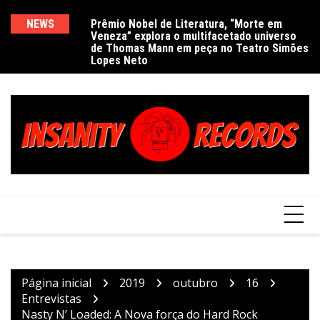
Ir
para
NEWS
Prêmio Nobel de Literatura, “Morte em
De
Veneza” explora o multifacetado universo
e
o
de Thomas Mann em peça no Teatro Simões
conteúdo
Lopes Neto
Página inicial
2019
outubro
16
Entrevistas
Nasty N’ Loaded: A Nova força do Hard Rock