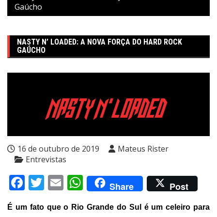
Gaúcho
NASTY N’ LOADED: A NOVA FORÇA DO HARD ROCK
GAÚCHO
16 de outubro de 2019
Mateus Rister
Entrevistas
Facebook
Twitter
Email
WhatsApp
Share
Post
É um fato que o Rio Grande do Sul é um celeiro para