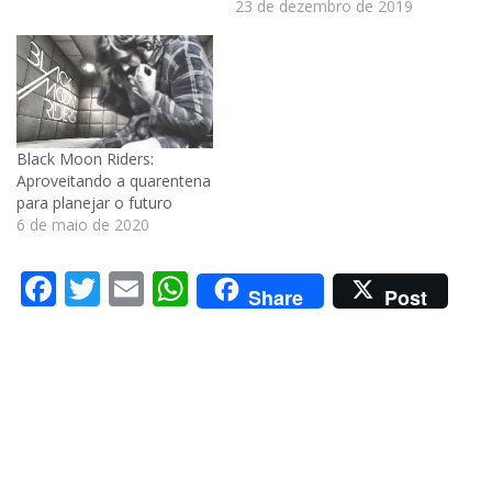
23 de dezembro de 2019
Black Moon Riders:
Aproveitando a quarentena
para planejar o futuro
6 de maio de 2020
Facebook
Twitter
Email
WhatsApp
Share
Post