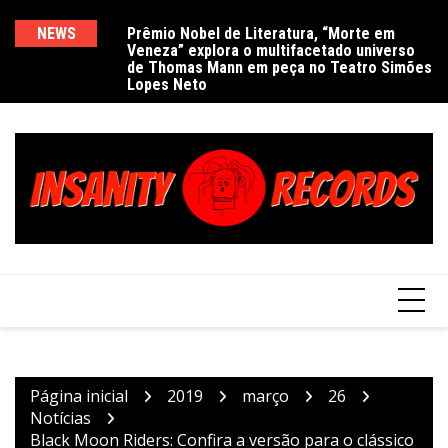
Ir
para
NEWS
Prêmio Nobel de Literatura, “Morte em
De
Veneza” explora o multifacetado universo
e
o
de Thomas Mann em peça no Teatro Simões
conteúdo
Lopes Neto
Página inicial
2019
março
26
Notícias
Black Moon Riders: Confira a versão para o clássico