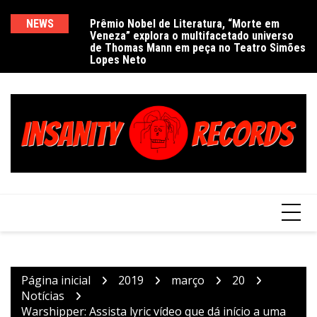
Ir
para
NEWS
Prêmio Nobel de Literatura, “Morte em
De
Veneza” explora o multifacetado universo
e
o
de Thomas Mann em peça no Teatro Simões
conteúdo
Lopes Neto
Página inicial
2019
março
20
Notícias
Warshipper: Assista lyric vídeo que dá início a uma