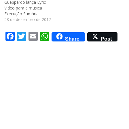
Gueppardo lança Lyric
Video para a música
Execução Sumária
28 de dezembro de 2017
Facebook
Twitter
Email
WhatsApp
Share
Post