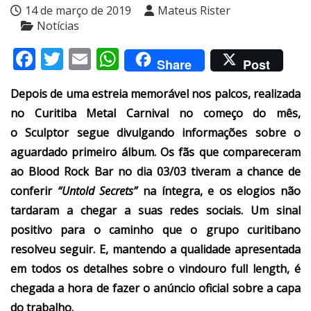
14 de março de 2019
Mateus Rister
Notícias
Facebook
Twitter
Email
WhatsApp
Share
Post
Depois de uma estreia memorável nos palcos, realizada
no Curitiba Metal Carnival no começo do mês,
o Sculptor segue divulgando informações sobre o
aguardado primeiro álbum. Os fãs que compareceram
ao Blood Rock Bar no dia 03/03 tiveram a chance de
conferir
“Untold Secrets
”
na íntegra, e os elogios não
tardaram a chegar a suas redes sociais. Um sinal
positivo para o caminho que o grupo curitibano
resolveu seguir. E, mantendo a qualidade apresentada
em todos os detalhes sobre o vindouro full length, é
chegada a hora de fazer o anúncio oficial sobre a capa
do trabalho.