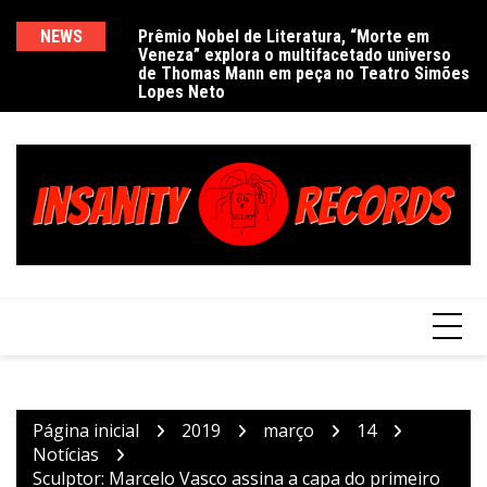
Ir
para
NEWS
Prêmio Nobel de Literatura, “Morte em
De
Veneza” explora o multifacetado universo
e
o
de Thomas Mann em peça no Teatro Simões
conteúdo
Lopes Neto
Página inicial
2019
março
14
Notícias
Sculptor: Marcelo Vasco assina a capa do primeiro