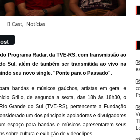
Cast
Notícias
ost
e do Programa Radar, da TVE-RS, com transmissão ao
do Sul, além de também ser transmitida ao vivo na
e
luindo seu novo single, “Ponte para o Passado”.
c
para bandas e músicos gaúchos, artistas em geral e
P
ício Grillo, de segunda a sexta, das 18h às 18h30, o
 Rio Grande do Sul (TVE-RS), pertencente a Fundação
V
é considerado um dos principais apoiadores e divulgadores
T
, com espaço para bandas e músicos apresentarem seus
L
ns sobre cultura e exibição de videoclipes.