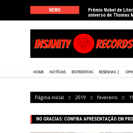
Ir
para
NEWS
Prêmio Nobel de Lite
universo de Thomas 
o
conteúdo
HOME
NOTÍCIAS
ENTREVISTAS
RESENHAS
OPI
Página inicial
2019
fevereiro
1
NO GRACIAS: CONFIRA APRESENTAÇÃO EM PR