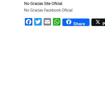
No Gracias Site Oficial
No Gracias Facebook Oficial
Facebook
Twitter
Email
WhatsApp
Share
P