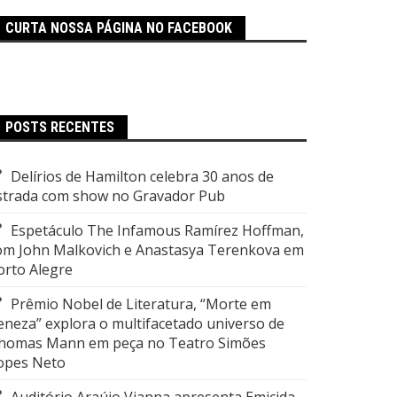
CURTA NOSSA PÁGINA NO FACEBOOK
POSTS RECENTES
Delírios de Hamilton celebra 30 anos de
strada com show no Gravador Pub
Espetáculo The Infamous Ramírez Hoffman,
om John Malkovich e Anastasya Terenkova em
orto Alegre
Prêmio Nobel de Literatura, “Morte em
eneza” explora o multifacetado universo de
homas Mann em peça no Teatro Simões
opes Neto
Auditório Araújo Vianna apresenta Emicida