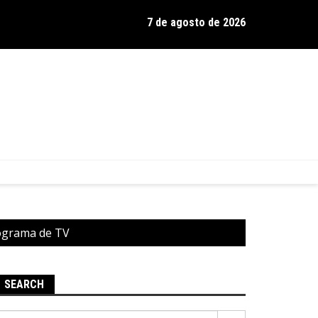
7 de agosto de 2026
os de Hamilton celebra 30 anos de estrada com show no Gravador
rograma de TV
SEARCH
Pesquisar