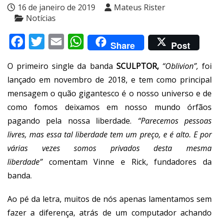
16 de janeiro de 2019
Mateus Rister
Notícias
Facebook
Twitter
Email
WhatsApp
Share
Post
O primeiro single da banda
SCULPTOR,
“Oblivion”,
foi
lançado em novembro de 2018, e tem como principal
mensagem o quão gigantesco é o nosso universo e de
como fomos deixamos em nosso mundo órfãos
pagando pela nossa liberdade.
“Parecemos pessoas
livres, mas essa tal liberdade tem um preço, e é alto. E por
várias vezes somos privados desta mesma
liberdade”
comentam Vinne e Rick, fundadores da
banda.
Ao pé da letra, muitos de nós apenas lamentamos sem
fazer a diferença, atrás de um computador achando