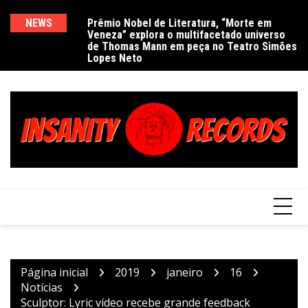
Ir
para
NEWS
Prêmio Nobel de Literatura, “Morte em
De
Veneza” explora o multifacetado universo
e
o
de Thomas Mann em peça no Teatro Simões
conteúdo
Lopes Neto
Página inicial
2019
janeiro
16
Notícias
Sculptor: Lyric vídeo recebe grande feedback