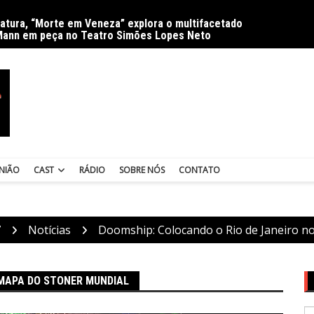
ratura, “Morte em Veneza” explora o multifacetado
Delíri
Mann em peça no Teatro Simões Lopes Neto
NIÃO
CAST
RÁDIO
SOBRE NÓS
CONTATO
7
Notícias
Doomship: Colocando o Rio de Janeiro n
 MAPA DO STONER MUNDIAL