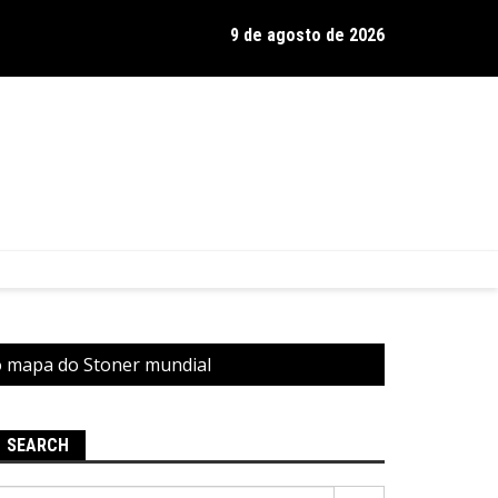
9 de agosto de 2026
os de Hamilton celebra 30 anos de estrada com show no Gravador
o mapa do Stoner mundial
SEARCH
Pesquisar