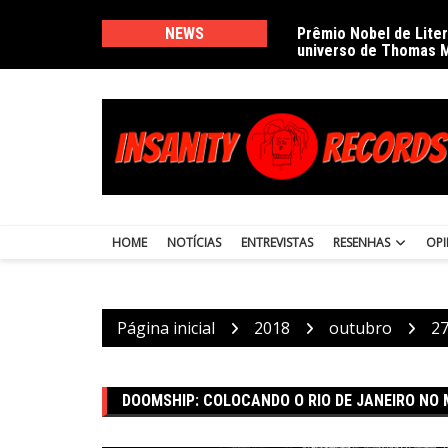
Ir
para
NEWS
Prêmio Nobel de Lite
universo de Thomas 
o
conteúdo
HOME
NOTÍCIAS
ENTREVISTAS
RESENHAS
OPI
Página inicial
2018
outubro
2
DOOMSHIP: COLOCANDO O RIO DE JANEIRO NO