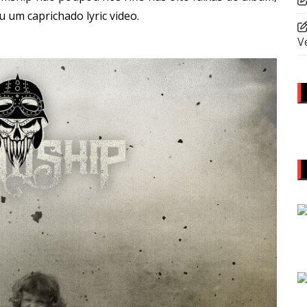
u um caprichado lyric video.
V