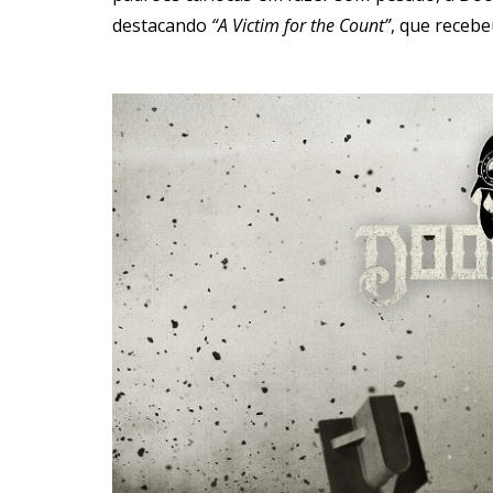
destacando
“A Victim for the Count”
, que recebe