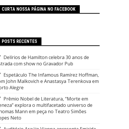
CURTA NOSSA PÁGINA NO FACEBOOK
POSTS RECENTES
Delírios de Hamilton celebra 30 anos de
strada com show no Gravador Pub
Espetáculo The Infamous Ramírez Hoffman,
om John Malkovich e Anastasya Terenkova em
orto Alegre
Prêmio Nobel de Literatura, “Morte em
eneza” explora o multifacetado universo de
homas Mann em peça no Teatro Simões
opes Neto
Auditório Araújo Vianna apresenta Emicida