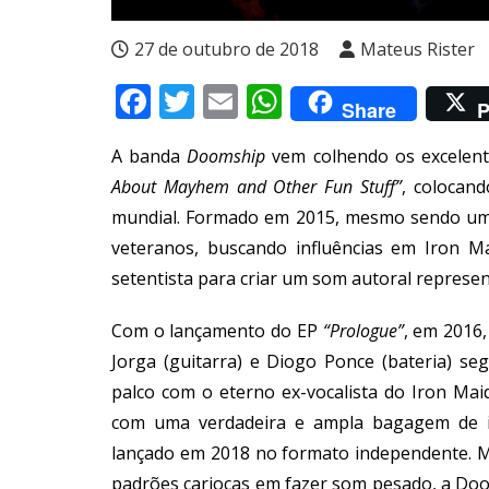
27 de outubro de 2018
Mateus Rister
Facebook
Twitter
Email
WhatsApp
Share
P
A banda
Doomship
vem colhendo os excelent
About Mayhem and Other Fun Stuff”
, colocan
mundial. Formado em 2015, mesmo sendo um 
veteranos, buscando influências em Iron M
setentista para criar um som autoral represen
Com o lançamento do EP
“Prologue”
, em 2016,
Jorga (guitarra) e Diogo Ponce (bateria) se
palco com o eterno ex-vocalista do Iron Mai
com uma verdadeira e ampla bagagem de id
lançado em 2018 no formato independente. 
padrões cariocas em fazer som pesado, a Do