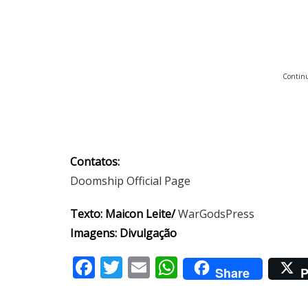
Continu
Contatos:
Doomship Official Page
Texto: Maicon Leite/
WarGodsPress
Imagens: Divulgação
Facebook
Twitter
Email
WhatsApp
Share
P