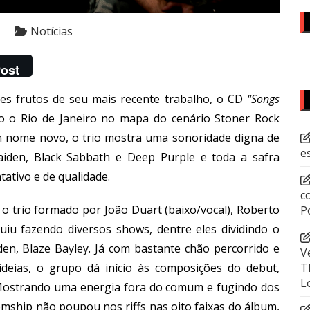
Notícias
ost
es frutos de seu mais recente trabalho, o CD
“Songs
do o Rio de Janeiro no mapa do cenário Stoner Rock
nome novo, o trio mostra uma sonoridade digna de
e
aiden, Black Sabbath e Deep Purple e toda a safra
tativo e de qualidade.
c
 o trio formado por João Duart (baixo/vocal), Roberto
P
guiu fazendo diversos shows, dentre eles dividindo o
den, Blaze Bayley. Já com bastante chão percorrido e
V
T
eias, o grupo dá início às composições do debut,
L
Mostrando uma energia fora do comum e fugindo dos
omship
não poupou nos riffs nas oito faixas do álbum,