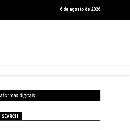
6 de agosto de 2026
os de Hamilton celebra 30 anos de estrada com show no Gravador
taformas digitais
SEARCH
Pesquisar