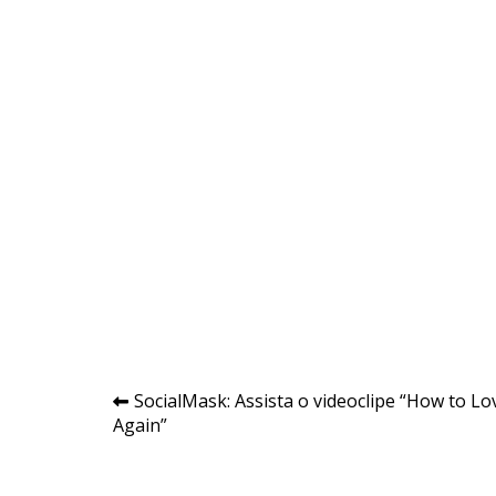
Navegação
SocialMask: Assista o videoclipe “How to Lo
Again”
de
Post