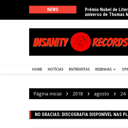
Ir
para
NEWS
Prêmio Nobel de Lite
universo de Thomas 
o
conteúdo
HOME
NOTÍCIAS
ENTREVISTAS
RESENHAS
OPI
Página inicial
2018
agosto
24
NO GRACIAS: DISCOGRAFIA DISPONÍVEL NAS P