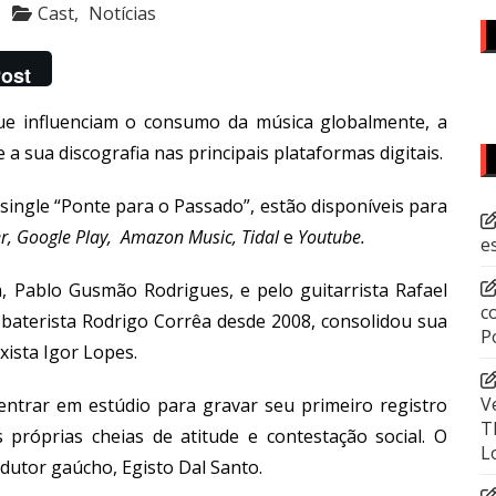
Cast
Notícias
ost
e influenciam o consumo da música globalmente, a
a sua discografia nas principais plataformas digitais.
 single “Ponte para o Passado”, estão disponíveis para
r
,
Google Play
,
Amazon Music
,
Tidal
e
Youtube
.
e
a, Pablo Gusmão Rodrigues, e pelo guitarrista Rafael
c
 baterista Rodrigo Corrêa desde 2008, consolidou sua
P
xista Igor Lopes.
V
ntrar em estúdio para gravar seu primeiro registro
T
s próprias cheias de atitude e contestação social. O
L
dutor gaúcho, Egisto Dal Santo.