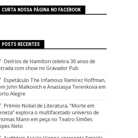
CURTA NOSSA PÁGINA NO FACEBOOK
POSTS RECENTES
Delírios de Hamilton celebra 30 anos de
strada com show no Gravador Pub
Espetáculo The Infamous Ramírez Hoffman,
om John Malkovich e Anastasya Terenkova em
orto Alegre
Prêmio Nobel de Literatura, “Morte em
eneza” explora o multifacetado universo de
homas Mann em peça no Teatro Simões
opes Neto
Auditório Araújo Vianna apresenta Emicida