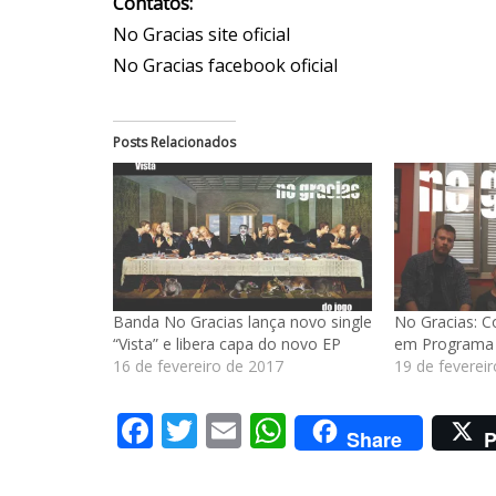
Contatos:
No Gracias site oficial
No Gracias facebook oficial
Posts Relacionados
Banda No Gracias lança novo single
No Gracias: C
“Vista” e libera capa do novo EP
em Programa
16 de fevereiro de 2017
19 de feverei
Facebook
Twitter
Email
WhatsApp
Share
P