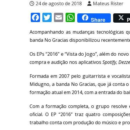
24 de agosto de 2018
Mateus Rister
Facebook
Twitter
Email
WhatsApp
Share
P
Acompanhando as mudanças tecnológicas qu
banda No Gracias disponibilizou recentemente 
Os EPs “2016” e “Vista do Jogo”, além do novo
compra e audição nos aplicativos
Spotify
,
Dezze
Formada em 2007 pelo guitarrista e vocalist
Midugno, a banda No Gracias, que já conta o
formação atual em 2014, com a entrada do bai
Com a formação completa, o grupo resolve e
oficial. O EP “2016” traz quatro composiçõe
trabalho conta com produção do músico e pro