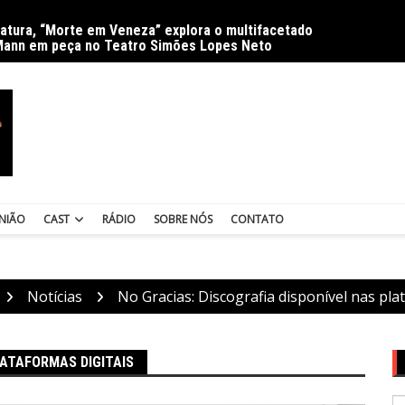
ratura, “Morte em Veneza” explora o multifacetado
Delíri
Mann em peça no Teatro Simões Lopes Neto
NIÃO
CAST
RÁDIO
SOBRE NÓS
CONTATO
Notícias
No Gracias: Discografia disponível nas pla
LATAFORMAS DIGITAIS