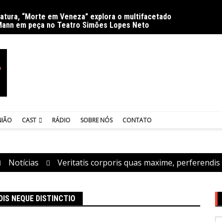
ratura, “Morte em Veneza” explora o multifacetado
Delíri
Mann em peça no Teatro Simões Lopes Neto
NIÃO
CAST
RÁDIO
SOBRE NÓS
CONTATO
Notícias
Veritatis corporis quas maxime, perferendis 
DIS NEQUE DISTINCTIO