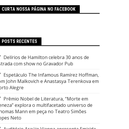
CURTA NOSSA PÁGINA NO FACEBOOK
POSTS RECENTES
Delírios de Hamilton celebra 30 anos de
strada com show no Gravador Pub
Espetáculo The Infamous Ramírez Hoffman,
om John Malkovich e Anastasya Terenkova em
orto Alegre
Prêmio Nobel de Literatura, “Morte em
eneza” explora o multifacetado universo de
homas Mann em peça no Teatro Simões
opes Neto
Auditório Araújo Vianna apresenta Emicida