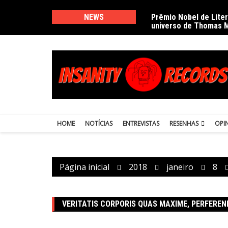
Ir
para
NEWS
Prêmio Nobel de Lite
universo de Thomas 
o
conteúdo
HOME
NOTÍCIAS
ENTREVISTAS
RESENHAS
OPI
Página inicial
2018
janeiro
8
VERITATIS CORPORIS QUAS MAXIME, PERFEREN