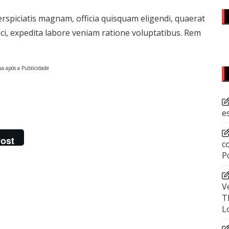
erspiciatis magnam, officia quisquam eligendi, quaerat
sci, expedita labore veniam ratione voluptatibus. Rem
a após a Publicidade
e
ost
c
P
V
T
L