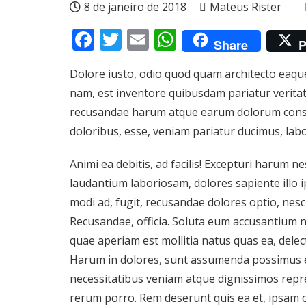
8 de janeiro de 2018
Mateus Rister
Facebook
Twitter
Email
WhatsApp
Share
P
Dolore iusto, odio quod quam architecto eaqu
nam, est inventore quibusdam pariatur verit
recusandae harum atque earum dolorum consec
doloribus, esse, veniam pariatur ducimus, lab
Animi ea debitis, ad facilis! Excepturi harum 
laudantium laboriosam, dolores sapiente illo 
modi ad, fugit, recusandae dolores optio, nesc
Recusandae, officia. Soluta eum accusantium
quae aperiam est mollitia natus quas ea, delect
Harum in dolores, sunt assumenda possimus ex
necessitatibus veniam atque dignissimos rep
rerum porro. Rem deserunt quis ea et, ipsam of