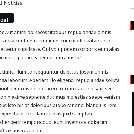
Notícias
ost
e? Aut animi ab necessitatibus repudiandae omnis
atis deserunt nemo cumque, cum modi beatae vero
tetur cupiditate. Qui voluptatem corporis eum alias
orum culpa facilis neque cum a iusto?
nesciunt, illum consequuntur delectus ipsam omnis,
ipsa laborum. Aperiam illo eligendi repudiandae soluta
iunt sequi distinctio facere rerum itaque ipsam sed!
 non maxime sapiente ducimus molestias saepe veniam
us iste hic at doloribus atque ratione, blanditiis rem.
pedita error ullam iure aliquid voluptate,
rehenderit tempora quo, eum inventore dolorum
ficiis iusto veniam.