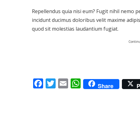
Repellendus quia nisi eum? Fugit nihil nemo p
incidunt ducimus doloribus velit maxime adipi
quod sit molestias laudantium fugiat.
Continu
Facebook
Twitter
Email
WhatsApp
Share
P