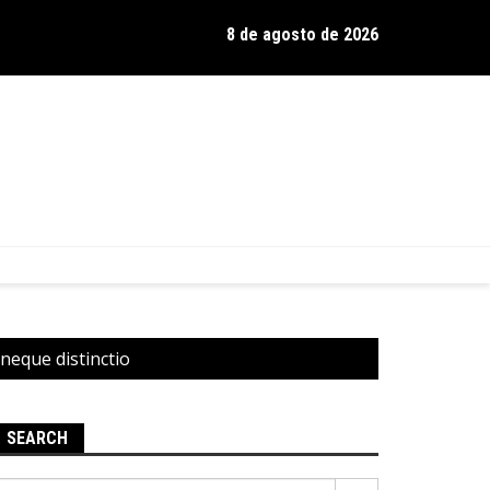
8 de agosto de 2026
os de Hamilton celebra 30 anos de estrada com show no Gravador
neque distinctio
SEARCH
Pesquisar