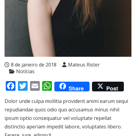
8 de janeiro de 2018
Mateus Rister
Notícias
Facebook
Twitter
Email
WhatsApp
Share
Post
Dolor unde culpa mollitia provident animi earum sequi
repudiandae quos odio quo accusamus minus nihil
ipsum optio consequatur vel voluptate repellat
distinctio aperiam impedit labore, voluptates libero.
Facere, iure, adipisci!