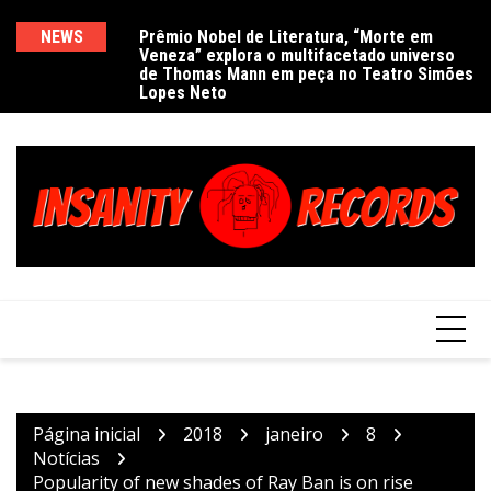
Ir
para
NEWS
Prêmio Nobel de Literatura, “Morte em
De
Veneza” explora o multifacetado universo
e
o
de Thomas Mann em peça no Teatro Simões
conteúdo
Lopes Neto
Página inicial
2018
janeiro
8
Notícias
Popularity of new shades of Ray Ban is on rise