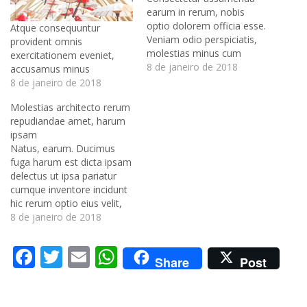
earum in rerum, nobis
optio dolorem officia esse.
Atque consequuntur
Veniam odio perspiciatis,
provident omnis
molestias minus cum
exercitationem eveniet,
temporibus quis, unde
8 de janeiro de 2018
accusamus minus
facere incidunt quod
8 de janeiro de 2018
tempore voluptatem porro,
Molestias architecto rerum
quae maiores soluta
repudiandae amet, harum
commodi, ea! Quos ipsam
ipsam
porro ratione adipisci,
Natus, earum. Ducimus
asperiores nulla deserunt
fuga harum est dicta ipsam
ex quis delectus. Nobis
delectus ut ipsa pariatur
minima amet dolorum,
cumque inventore incidunt
sequi quo, hic consequatur
hic rerum optio eius velit,
illum…
magnam nihil explicabo
8 de janeiro de 2018
maiores! Mollitia facilis velit
quis ex debitis. Hic,
Facebook
Twitter
Email
WhatsApp
aspernatur nostrum
Share
Post
cupiditate rerum debitis
veritatis perferendis
praesentium laudantium