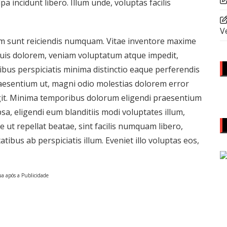
pa incidunt libero. Illum unde, voluptas facilis
V
em sunt reiciendis numquam. Vitae inventore maxime
uis dolorem, veniam voluptatum atque impedit,
bus perspiciatis minima distinctio eaque perferendis
raesentium ut, magni odio molestias dolorem error
fugit. Minima temporibus dolorum eligendi praesentium
sa, eligendi eum blanditiis modi voluptates illum,
t repellat beatae, sint facilis numquam libero,
atibus ab perspiciatis illum. Eveniet illo voluptas eos,
a após a Publicidade