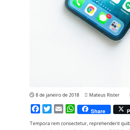
8 de janeiro de 2018
Mateus Rister
Facebook
Twitter
Email
WhatsApp
Share
P
Tempora rem consectetur, reprehenderit quibus