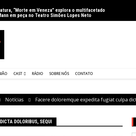
ratura, “Morte em Veneza” explora o multifacetado
Delíri
Mann em peça no Teatro Simões Lopes Neto
NIÃO
CAST
RÁDIO
SOBRE NÓS
CONTATO
Notícias
Facere doloremque expedita fugiat culpa dic
DICTA DOLORIBUS, SEQUI