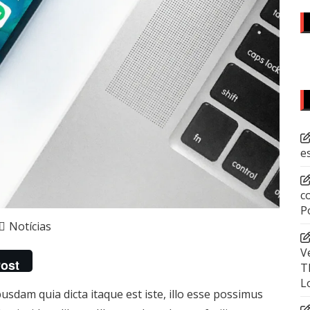
e
c
P
Notícias
V
ost
T
L
dam quia dicta itaque est iste, illo esse possimus