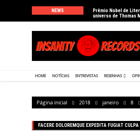
Ir
para
NEWS
Prêmio Nobel de Lite
universo de Thomas 
o
conteúdo
HOME
NOTÍCIAS
ENTREVISTAS
RESENHAS
OPI
Página inicial
2018
janeiro
8
FACERE DOLOREMQUE EXPEDITA FUGIAT CULPA 