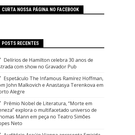
CURTA NOSSA PÁGINA NO FACEBOOK
POSTS RECENTES
Delírios de Hamilton celebra 30 anos de
strada com show no Gravador Pub
Espetáculo The Infamous Ramírez Hoffman,
om John Malkovich e Anastasya Terenkova em
orto Alegre
Prêmio Nobel de Literatura, “Morte em
eneza” explora o multifacetado universo de
homas Mann em peça no Teatro Simões
opes Neto
Auditório Araújo Vianna apresenta Emicida