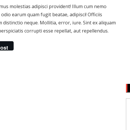
mus molestias adipisci provident! Illum cum nemo
dio earum quam fugit beatae, adipisci! Officiis
tinctio neque. Mollitia, error, iure. Sint ex aliquam
rspiciatis corrupti esse repellat, aut repellendus.
ost