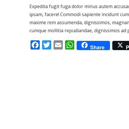
Expedita fugit fuga dolor minus autem accusa
ipsam, facere! Commodi sapiente incidunt cum o
maxime rem assumenda, dignissimos, magnam dis
cumque mollitia repudiandae, dignissimos ad pe
Facebook
Twitter
Email
WhatsApp
Share
P