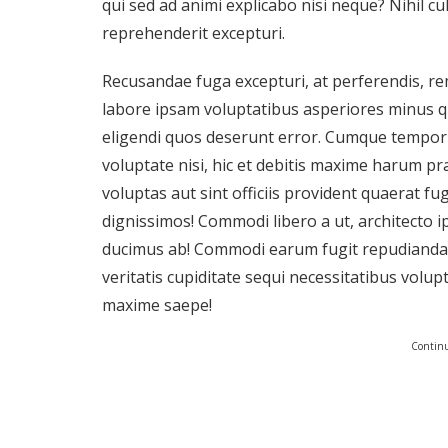
qui sed ad animi explicabo nisi neque? Nihil cul
reprehenderit excepturi.
Recusandae fuga excepturi, at perferendis, r
labore ipsam voluptatibus asperiores minus q
eligendi quos deserunt error. Cumque tempori
voluptate nisi, hic et debitis maxime harum p
voluptas aut sint officiis provident quaerat 
dignissimos! Commodi libero a ut, architecto ip
ducimus ab! Commodi earum fugit repudiandae u
veritatis cupiditate sequi necessitatibus volupt
maxime saepe!
Continu