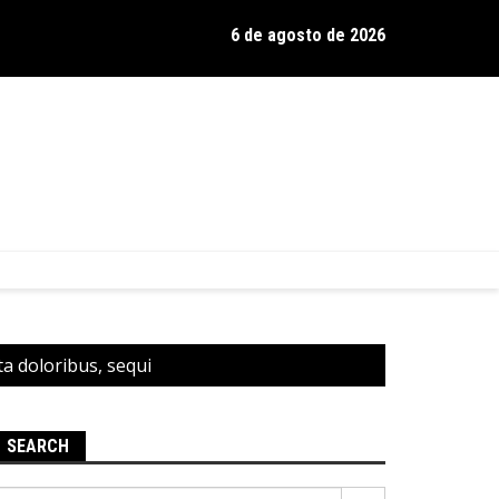
6 de agosto de 2026
os de Hamilton celebra 30 anos de estrada com show no Gravador
ta doloribus, sequi
SEARCH
Pesquisar