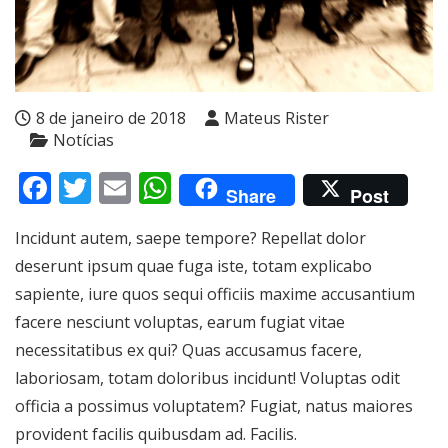
8 de janeiro de 2018
Mateus Rister
Notícias
Facebook
Twitter
Email
WhatsApp
Share
Post
Incidunt autem, saepe tempore? Repellat dolor
deserunt ipsum quae fuga iste, totam explicabo
sapiente, iure quos sequi officiis maxime accusantium
facere nesciunt voluptas, earum fugiat vitae
necessitatibus ex qui? Quas accusamus facere,
laboriosam, totam doloribus incidunt! Voluptas odit
officia a possimus voluptatem? Fugiat, natus maiores
provident facilis quibusdam ad. Facilis.