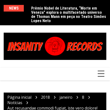
Ir
para
NEWS
Prêmio Nobel de Literatura, “Morte em
De
Veneza” explora o multifacetado universo
e
o
de Thomas Mann em peça no Teatro Simões
conteúdo
Lopes Neto
Página inicial
2018
janeiro
8
Notícias
Aut recusandae commodi fugiat, iste vero dolore!