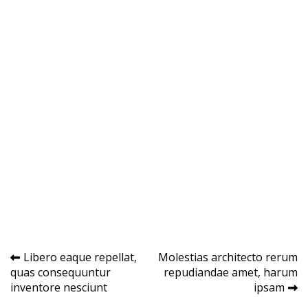
Navegação
Libero eaque repellat,
Molestias architecto rerum
quas consequuntur
repudiandae amet, harum
de
inventore nesciunt
ipsam
Post