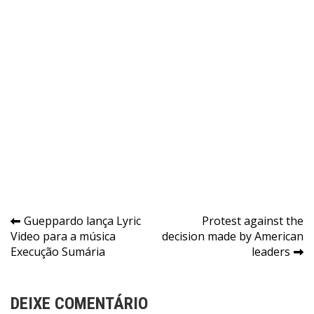
Navegação
Gueppardo lança Lyric
Protest against the
Video para a música
decision made by American
de
Execução Sumária
leaders
Post
DEIXE COMENTÁRIO