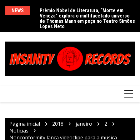
Ir
para
NEWS
Prêmio Nobel de Literatura, “Morte em
De
Veneza” explora o multifacetado universo
e
o
de Thomas Mann em peça no Teatro Simões
conteúdo
Lopes Neto
Página inicial
2018
janeiro
2
Notícias
Nonconformity lança videoclipe para a música