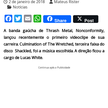
2 de janeiro de 2018
Mateus Rister
Notícias
Facebook
Twitter
Email
WhatsApp
Share
Post
A banda gaúcha de Thrash Metal, Nonconformity,
lançou recentemente o primeiro videoclipe de sua
carreira. Culmination of The Wretched, terceira faixa do
disco Shackled, foi a música escolhida. A direção ficou a
cargo de Lucas White.
Continua após a Publicidade