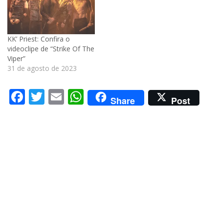
KK’ Priest: Confira o
videoclipe de “Strike Of The
Viper”
31 de agosto de 2023
Facebook
Twitter
Email
WhatsApp
Share
Post