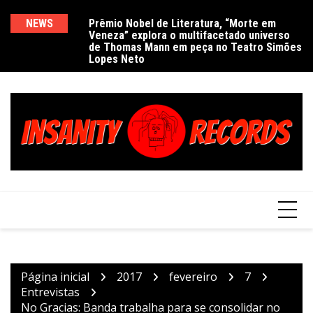
Ir
para
NEWS
Prêmio Nobel de Literatura, “Morte em
De
Veneza” explora o multifacetado universo
e
o
de Thomas Mann em peça no Teatro Simões
conteúdo
Lopes Neto
Página inicial
2017
fevereiro
7
Entrevistas
No Gracias: Banda trabalha para se consolidar no