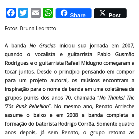
Facebook
Twitter
Email
WhatsApp
Share
Post
Fotos: Bruna Leoratto
A banda
No Gracias
iniciou sua jornada em 2007,
quando o vocalista e guitarrista Pablo Gusmão
Rodrigues e o guitarrista Rafael Midugno começaram a
tocar juntos. Desde o princípio pensando em compor
para um projeto autoral, os músicos encontram a
inspiração para o nome da banda em uma coletânea de
grupos punks dos anos 70, chamada “
No Thanks!
The
’70s Punk Rebellion
”. No mesmo ano, Renato Arrieche
assume o baixo e em 2008 a banda completa a
formação do baterista R
odrigo Corrêa. Somente quatro
anos depois, já sem Renato, o grupo retoma as