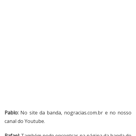
Pablo:
No site da banda,
nogracias.com.br
e no nosso
canal do
Youtube
.
Rafael:
Também pode encontrar na página da banda do