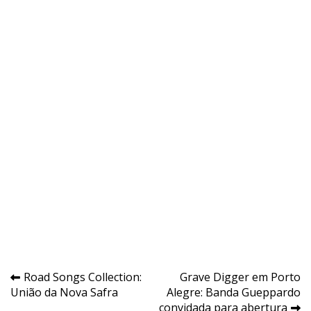
Navegação
Road Songs Collection:
Grave Digger em Porto
União da Nova Safra
Alegre: Banda Gueppardo
de
convidada para abertura