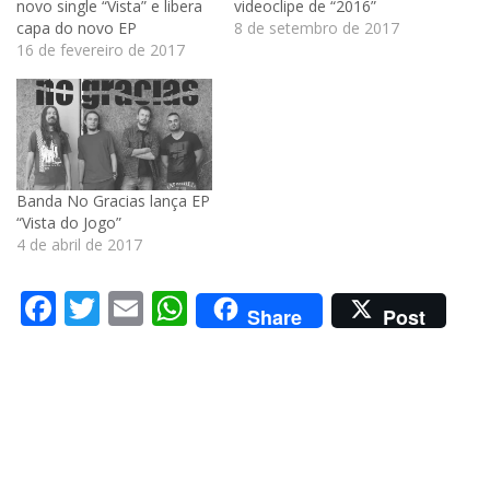
novo single “Vista” e libera
videoclipe de “2016”
capa do novo EP
8 de setembro de 2017
16 de fevereiro de 2017
Banda No Gracias lança EP
“Vista do Jogo”
4 de abril de 2017
Facebook
Twitter
Email
WhatsApp
Share
Post