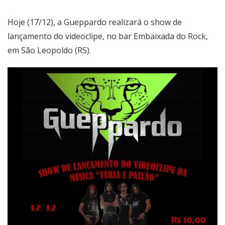
Hoje (17/12), a Gueppardo realizará o show de
lançamento do videoclipe, no bar Embaixada do Rock,
em São Leopoldo (RS).