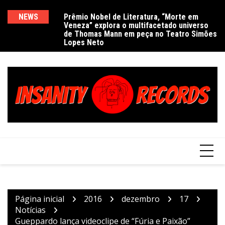
Ir
para
NEWS
Prêmio Nobel de Literatura, “Morte em
De
Veneza” explora o multifacetado universo
e
o
de Thomas Mann em peça no Teatro Simões
conteúdo
Lopes Neto
Página inicial
2016
dezembro
17
Notícias
Gueppardo lança videoclipe de “Fúria e Paixão”