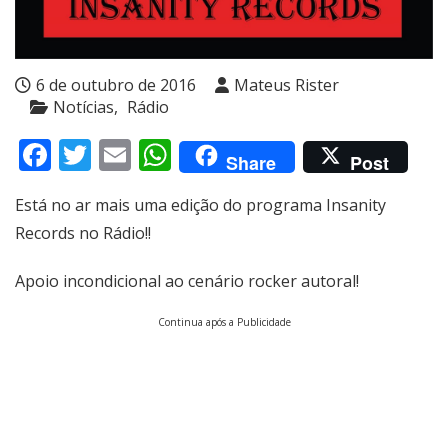
6 de outubro de 2016
Mateus Rister
Notícias
Rádio
Facebook
Twitter
Email
WhatsApp
Share
Post
Está no ar mais uma edição do programa Insanity
Records no Rádio!!
Apoio incondicional ao cenário rocker autoral!
Continua após a Publicidade