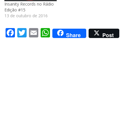
Insanity Records no Rádio
Edição #15
13 de outubro de 2016
Facebook
Twitter
Email
WhatsApp
Share
Post