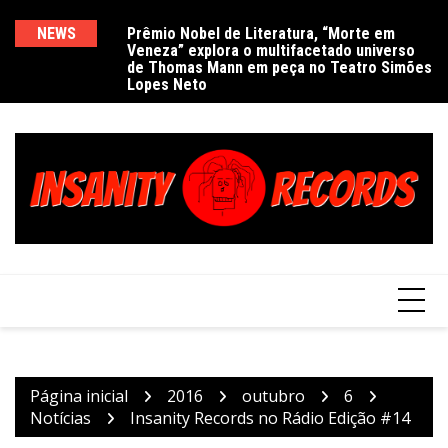
Ir
para
NEWS
Prêmio Nobel de Literatura, “Morte em
De
Veneza” explora o multifacetado universo
e
o
de Thomas Mann em peça no Teatro Simões
conteúdo
Lopes Neto
Página inicial
2016
outubro
6
Notícias
Insanity Records no Rádio Edição #14