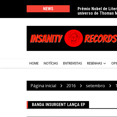
Ir
para
NEWS
Prêmio Nobel de Lite
universo de Thomas 
o
conteúdo
HOME
NOTÍCIAS
ENTREVISTAS
RESENHAS
OPI
Página inicial
2016
setembro
BANDA INSURGENT LANÇA EP