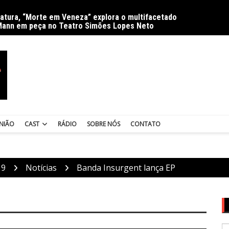
ratura, “Morte em Veneza” explora o multifacetado
Delíri
Mann em peça no Teatro Simões Lopes Neto
NIÃO
CAST
RÁDIO
SOBRE NÓS
CONTATO
19
Notícias
Banda Insurgent lança EP