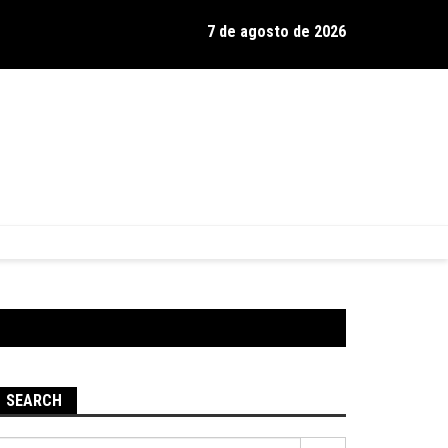
7 de agosto de 2026
os de Hamilton celebra 30 anos de estrada com show no Gravador
SEARCH
Pesquisar