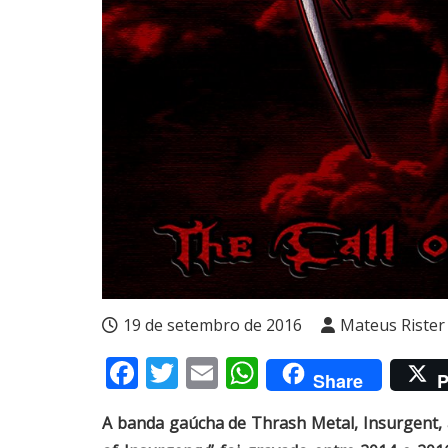
19 de setembro de 2016
Mateus Rister
Facebook
Twitter
Email
WhatsApp
Share
P
A banda gaúcha de Thrash Metal, Insurgent, a