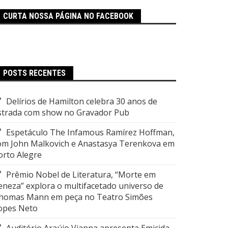
CURTA NOSSA PÁGINA NO FACEBOOK
POSTS RECENTES
Delírios de Hamilton celebra 30 anos de
strada com show no Gravador Pub
Espetáculo The Infamous Ramírez Hoffman,
om John Malkovich e Anastasya Terenkova em
orto Alegre
Prêmio Nobel de Literatura, “Morte em
eneza” explora o multifacetado universo de
homas Mann em peça no Teatro Simões
opes Neto
Auditório Araújo Vianna apresenta Emicida