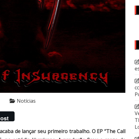
e
c
P
Notícias
V
ost
T
L
caba de lançar seu primeiro trabalho. O EP “The Call