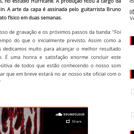
6, no estúdio Hurricane. A produção ficou a cargo da
n. A arte da capa é assinada pelo guitarrista Bruno
ato físico em duas semanas.
V
esso de gravação e os próximos passos da banda: “Foi
empo do que o inicialmente previsto. Assim como a
os dedicamos muito para alcançar o melhor resultado
o. É uma honra e satisfação enorme concluir este
positiva de todos que estão conhecendo o nosso som
ar que em breve estará no ar nosso site oficial com o
”