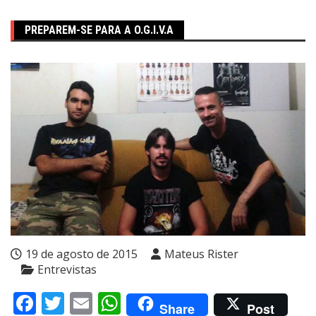
PREPAREM-SE PARA A O.G.I.V.A
19 de agosto de 2015
Mateus Rister
Entrevistas
Facebook
Twitter
Email
WhatsApp
Share
Post