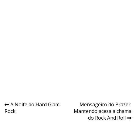
Navegação
A Noite do Hard Glam
Mensageiro do Prazer:
Rock
Mantendo acesa a chama
de
do Rock And Roll
Post