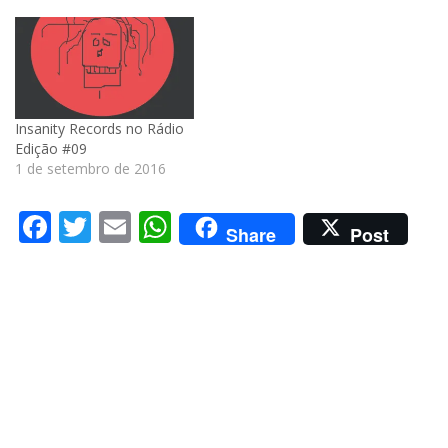
Insanity Records no Rádio
Edição #09
1 de setembro de 2016
Facebook
Twitter
Email
WhatsApp
Share
Post