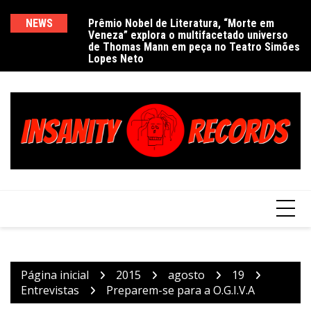
Ir
para
NEWS
Prêmio Nobel de Literatura, “Morte em
De
Veneza” explora o multifacetado universo
e
o
de Thomas Mann em peça no Teatro Simões
conteúdo
Lopes Neto
Página inicial
2015
agosto
19
Entrevistas
Preparem-se para a O.G.I.V.A