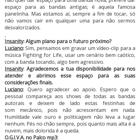
espaço para as bandas antigas; é aquela famosa
panelinha. Mas estamos aí, sempre a fim de tocar, só
não vamos cair em qualquer uma para não sermos
desvalorizados.
Insanity
: Algum plano para o futuro próximo?
Luciano
:
Sim, pensamos em gravar um vídeo-clip para a
música Fighting for Life, usar um cenário bem caótico,
com a banda tocando, algo bem agressivo.
Insanity
:
Agradecemos a tua disponibilidade para nos
atender e abrimos esse espaço para as suas
considerações finais.
Luciano
: Quero agradecer ao apoio. Espero que o
pessoal compareça aos shows de todas as bandas
autorais e deixem de lado estas festinhas de
som mecânico, pois não acrescentam em nada.
Humildade vale ouro e politicagem não leva a lugar
nenhum. Pés no chão sempre, pois quanto mais alta é a
nuvem, mais dolorida é a queda.
O.G.I.V.A. no Palco mp3: