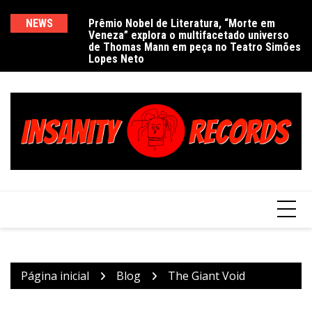
Ir
para
NEWS
Prêmio Nobel de Literatura, “Morte em
De
Veneza” explora o multifacetado universo
e
o
de Thomas Mann em peça no Teatro Simões
conteúdo
Lopes Neto
Página inicial
Blog
The Giant Void