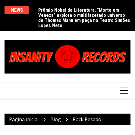
Ir
para
NEWS
Prêmio Nobel de Literatura, “Morte em
De
Veneza” explora o multifacetado universo
e
o
de Thomas Mann em peça no Teatro Simões
conteúdo
Lopes Neto
Página inicial
Blog
Rock Pesado