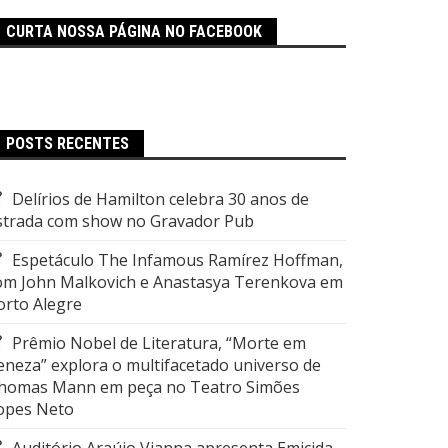
CURTA NOSSA PÁGINA NO FACEBOOK
POSTS RECENTES
Delírios de Hamilton celebra 30 anos de
strada com show no Gravador Pub
Espetáculo The Infamous Ramírez Hoffman,
om John Malkovich e Anastasya Terenkova em
orto Alegre
Prêmio Nobel de Literatura, “Morte em
eneza” explora o multifacetado universo de
homas Mann em peça no Teatro Simões
opes Neto
Auditório Araújo Vianna apresenta Emicida