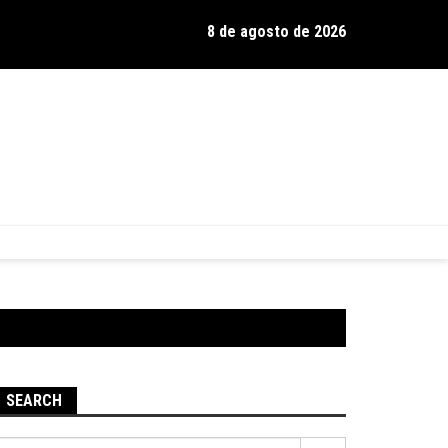
8 de agosto de 2026
os de Hamilton celebra 30 anos de estrada com show no Gravador
SEARCH
Pesquisar