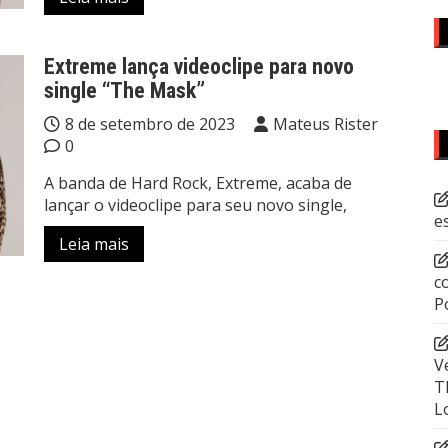
Extreme lança videoclipe para novo
single “The Mask”
8 de setembro de 2023
Mateus Rister
0
A banda de Hard Rock, Extreme, acaba de
lançar o videoclipe para seu novo single,
e
Leia mais
c
P
V
T
L