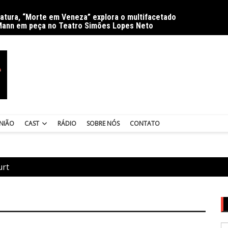
ratura, “Morte em Veneza” explora o multifacetado
Delíri
Mann em peça no Teatro Simões Lopes Neto
NIÃO
CAST
RÁDIO
SOBRE NÓS
CONTATO
urt