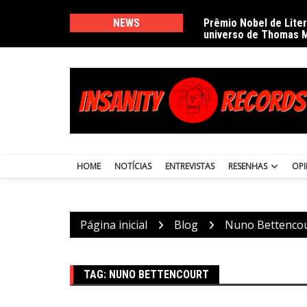
Ir
para
NEWS
Prêmio Nobel de Lite
universo de Thomas 
o
conteúdo
HOME
NOTÍCIAS
ENTREVISTAS
RESENHAS
OPI
Página inicial
Blog
Nuno Bettenco
TAG:
NUNO BETTENCOURT