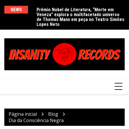
Ir
para
NEWS
Prêmio Nobel de Literatura, “Morte em
De
Veneza” explora o multifacetado universo
e
o
de Thomas Mann em peça no Teatro Simões
conteúdo
Lopes Neto
Página inicial
Blog
Dia da Consciência Negra