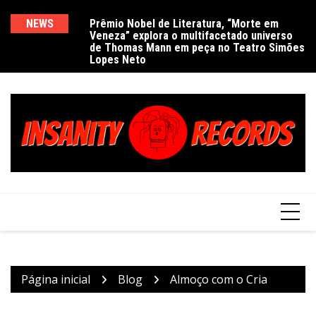
Ir
para
NEWS
Prêmio Nobel de Literatura, “Morte em
De
Veneza” explora o multifacetado universo
e
o
de Thomas Mann em peça no Teatro Simões
conteúdo
Lopes Neto
Página inicial
Blog
Almoço com o Cria