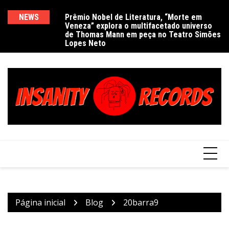
Ir
para
NEWS
Prêmio Nobel de Literatura, “Morte em
De
Veneza” explora o multifacetado universo
e
o
de Thomas Mann em peça no Teatro Simões
conteúdo
Lopes Neto
Página inicial
Blog
20barra9