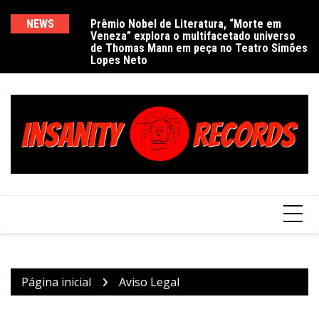
Ir
para
NEWS
Prêmio Nobel de Literatura, “Morte em
De
Veneza” explora o multifacetado universo
e
o
de Thomas Mann em peça no Teatro Simões
conteúdo
Lopes Neto
Página inicial
Aviso Legal